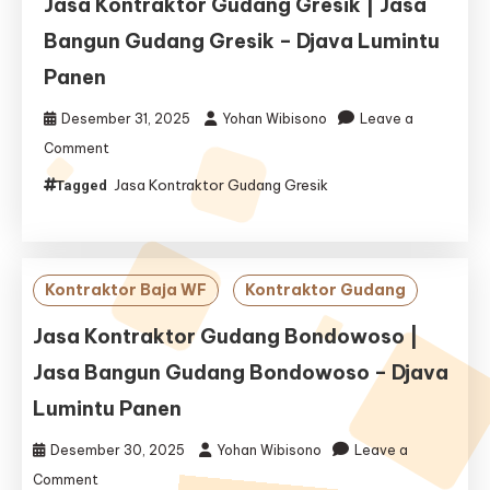
Jasa Kontraktor Gudang Gresik | Jasa
Bangun Gudang Gresik – Djava Lumintu
Panen
Desember 31, 2025
Yohan Wibisono
Leave a
on
Comment
Jasa
Jasa Kontraktor Gudang Gresik
Tagged
Kontraktor
Gudang
Gresik
|
Jasa
Kontraktor Baja WF
Kontraktor Gudang
Bangun
Gudang
Jasa Kontraktor Gudang Bondowoso |
Gresik
Jasa Bangun Gudang Bondowoso – Djava
–
Djava
Lumintu Panen
Lumintu
Panen
Desember 30, 2025
Yohan Wibisono
Leave a
on
Comment