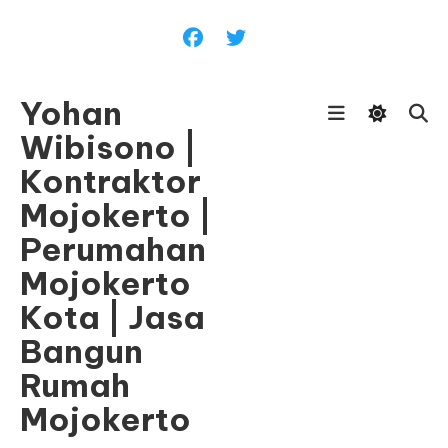
Skip
To
Content
Yohan
Wibisono |
Kontraktor
Mojokerto |
Perumahan
Mojokerto
Kota | Jasa
Bangun
Rumah
Mojokerto