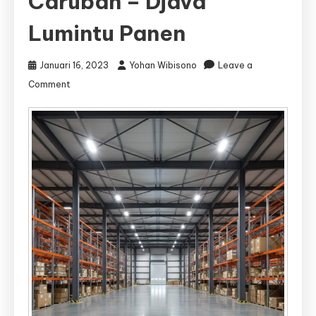
Caruban – Djava
Lumintu Panen
Januari 16, 2023
Yohan Wibisono
Leave a
on
Comment
Jasa
Kontraktor
Gudang
Caruban
|
Jasa
Bangun
Gudang
Caruban
–
Djava
Lumintu
Panen