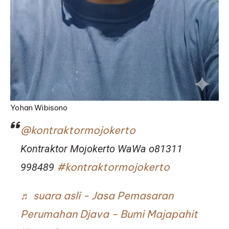
Yohan Wibisono
@kontraktormojokerto
Kontraktor Mojokerto WaWa o81311
#kontraktormojokerto
998489
♬ suara asli - Jasa Pemasaran
Perumahan Djava - Bumi Majapahit