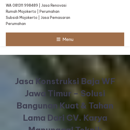
WA 081311 998489 | Jasa Renovasi
Rumah Mojokerto | Perumahan
Subsidi Mojokerto | Jasa Pemasaran
Perumahan
Menu
Jasa Konstruksi Baja WF
Jawa Timur – Solusi
Bangunan Kuat & Tahan
Lama Dari CV. Karya
Manunggal Teknik