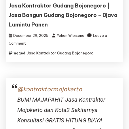
Bangun
Jasa Kontraktor Gudang Bojonegoro |
Gudang
Jasa Bangun Gudang Bojonegoro – Djava
Bondowoso
–
Lumintu Panen
Djava
Lumintu
Desember 29, 2025
Yohan Wibisono
Leave a
Panen
on
Comment
Jasa
Jasa Kontraktor Gudang Bojonegoro
Tagged
Kontraktor
Gudang
Bojonegoro
|
Jasa
Bangun
@kontraktormojokerto
Gudang
Bojonegoro
BUMI MAJAPAHIT Jasa Kontraktor
–
Djava
Mojokerto dan Kota2 Sekitarnya
Lumintu
Konsultasi GRATIS HITUNG BIAYA
Panen