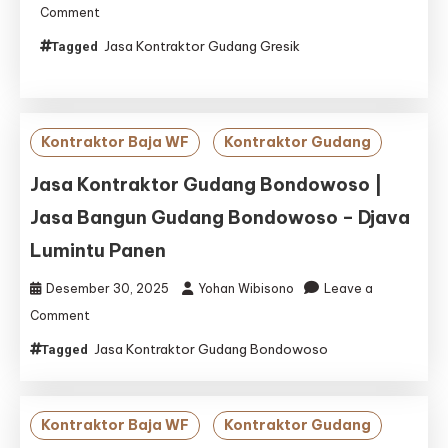
on
Comment
Jasa
Jasa Kontraktor Gudang Gresik
Tagged
Kontraktor
Gudang
Gresik
|
Jasa
Kontraktor Baja WF
Kontraktor Gudang
Bangun
Gudang
Jasa Kontraktor Gudang Bondowoso |
Gresik
Jasa Bangun Gudang Bondowoso – Djava
–
Djava
Lumintu Panen
Lumintu
Panen
Desember 30, 2025
Yohan Wibisono
Leave a
on
Comment
Jasa
Jasa Kontraktor Gudang Bondowoso
Tagged
Kontraktor
Gudang
Bondowoso
|
Kontraktor Baja WF
Kontraktor Gudang
Jasa