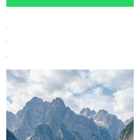
.
.
.
.