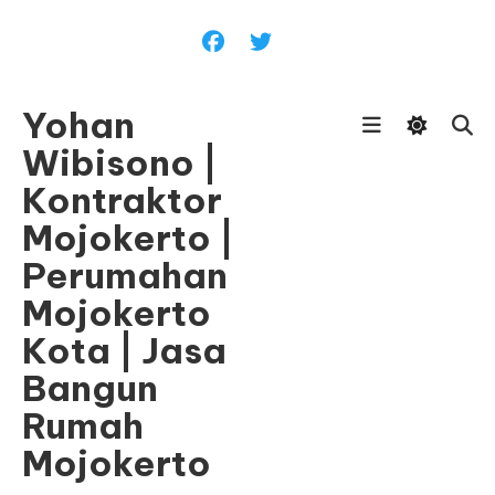
Skip
To
Content
Yohan
Wibisono |
Kontraktor
Mojokerto |
Perumahan
Mojokerto
Kota | Jasa
Bangun
Rumah
Mojokerto