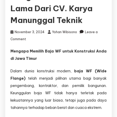
Lama Dari CV. Karya
Manunggal Teknik
November 3, 2024
Yohan Wibisono
Leave a
on
Comment
Jasa
Konstruksi
Mengapa Memilih Baja WF untuk Konstruksi Anda
Baja
di Jawa Timur
WF
Jawa
Dalam dunia konstruksi modern,
Timur
baja WF (Wide
–
Flange)
telah menjadi pilihan utama bagi banyak
Solusi
pengembang, kontraktor, dan pemilik bangunan.
Bangunan
Keunggulan baja WF tidak hanya terletak pada
Kuat
&
kekuatannya yang luar biasa, tetapi juga pada daya
Tahan
tahannya terhadap beban berat dan cuaca ekstrem.
Lama
dari