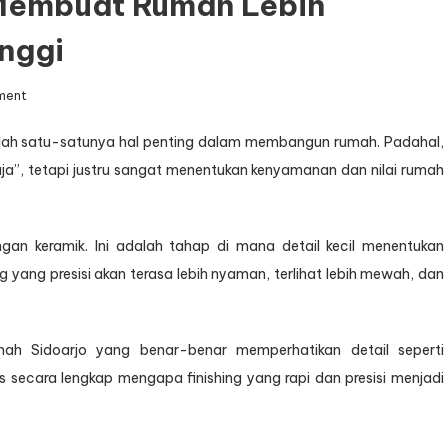
i Membuat Rumah Lebih
nggi
on
ment
Finishing
yang
lah satu-satunya hal penting dalam membangun rumah. Padahal,
Presisi
aja”, tetapi justru sangat menentukan kenyamanan dan nilai rumah
Membuat
Rumah
Lebih
Nyaman
gan keramik. Ini adalah tahap di mana detail kecil menentukan
dan
yang presisi akan terasa lebih nyaman, terlihat lebih mewah, dan
Bernilai
Tinggi
umah Sidoarjo yang benar-benar memperhatikan detail seperti
 secara lengkap mengapa finishing yang rapi dan presisi menjadi