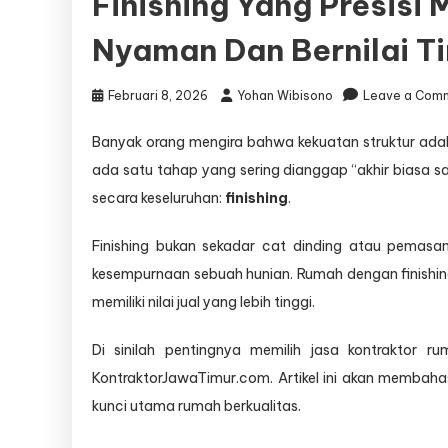
Finishing Yang Presis
Nyaman Dan Bernilai Ti
Februari 8, 2026
Yohan Wibisono
Leave a Com
Banyak orang mengira bahwa kekuatan struktur ada
ada satu tahap yang sering dianggap “akhir biasa s
secara keseluruhan:
finishing
.
Finishing bukan sekadar cat dinding atau pemasan
kesempurnaan sebuah hunian. Rumah dengan finishing 
memiliki nilai jual yang lebih tinggi.
Di sinilah pentingnya memilih jasa kontraktor r
KontraktorJawaTimur.com. Artikel ini akan membahas
kunci utama rumah berkualitas.