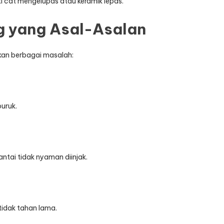
ti cat mengelupas atau keramik lepas.
g yang Asal-Asalan
lkan berbagai masalah:
buruk.
ntai tidak nyaman diinjak.
idak tahan lama.