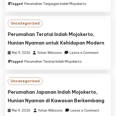
Perumahan Tanjungan Indah Mojokerto
Tagged
Tanjungan
Indah
Mojokerto,
Hunian
Uncategorized
Nyaman
untuk
Perumahan Teratai Indah Mojokerto,
Keluarga
Hunian Nyaman untuk Kehidupan Modern
Modern
on
Mei 11, 2026
Yohan Wibisono
Leave a Comment
Perumaha
Perumahan Teratai Indah Mojokerto
Tagged
Teratai
Indah
Mojokerto,
Hunian
Uncategorized
Nyaman
untuk
Perumahan Japanan Indah Mojokerto,
Kehidupan
Hunian Nyaman di Kawasan Berkembang
Modern
on
Mei 11, 2026
Yohan Wibisono
Leave a Comment
Perumaha