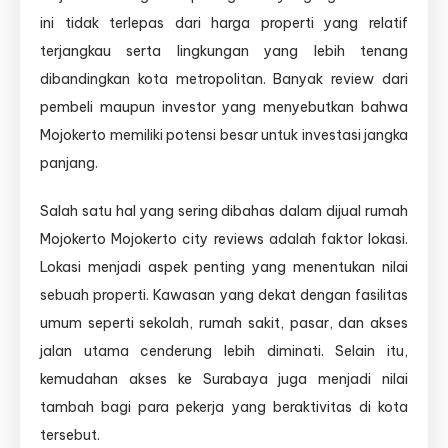
ini tidak terlepas dari harga properti yang relatif
terjangkau serta lingkungan yang lebih tenang
dibandingkan kota metropolitan. Banyak review dari
pembeli maupun investor yang menyebutkan bahwa
Mojokerto memiliki potensi besar untuk investasi jangka
panjang.
Salah satu hal yang sering dibahas dalam dijual rumah
Mojokerto Mojokerto city reviews adalah faktor lokasi.
Lokasi menjadi aspek penting yang menentukan nilai
sebuah properti. Kawasan yang dekat dengan fasilitas
umum seperti sekolah, rumah sakit, pasar, dan akses
jalan utama cenderung lebih diminati. Selain itu,
kemudahan akses ke Surabaya juga menjadi nilai
tambah bagi para pekerja yang beraktivitas di kota
tersebut.