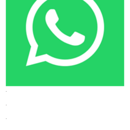
.
.
.