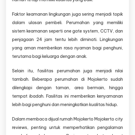
Faktor keamanan lingkungan juga sering menjadi topik
dalam ulasan pembeli. Perumahan yang memiliki
sistem keamanan seperti one gate system, CCTV, dan
penjagaan 24 jam tentu lebih diminati. Lingkungan
yang aman memberikan rasa nyaman bagi penghuni,
terutama bagi keluarga dengan anak.
Selain itu, fasilitas perumahan juga menjadi nilai
tambah. Beberapa perumahan di Mojokerto sudah
dilengkapi dengan taman, area bermain, hingga
tempat ibadah. Fasilitas ini memberikan kenyamanan
lebih bagi penghuni dan meningkatkan kualitas hidup.
Dalam membaca dijual rumah Mojokerto Mojokerto city
reviews, penting untuk memperhatikan pengalaman