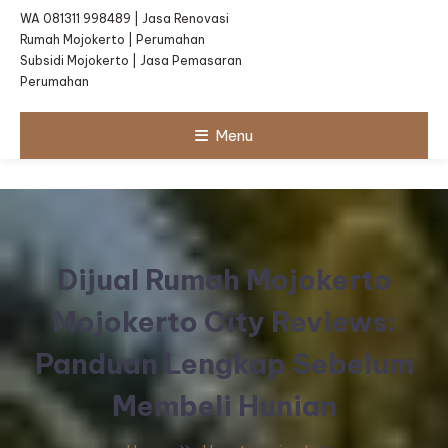
WA 081311 998489 | Jasa Renovasi
Rumah Mojokerto | Perumahan
Subsidi Mojokerto | Jasa Pemasaran
Perumahan
Menu
Dijual Rumah Mojokerto
Mojokerto City Reviews:
Panduan Lengkap Sebelum
Membeli Hunian