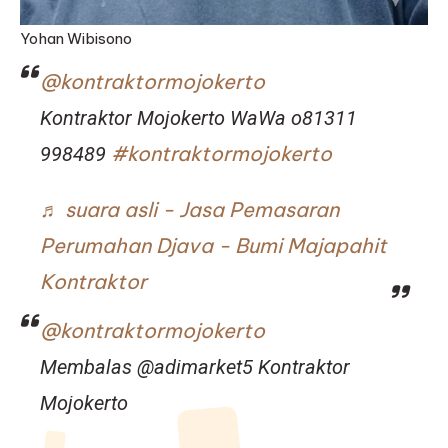
Yohan Wibisono
@kontraktormojokerto
Kontraktor Mojokerto WaWa o81311
#kontraktormojokerto
998489
♬ suara asli - Jasa Pemasaran
Perumahan Djava - Bumi Majapahit
Kontraktor
@kontraktormojokerto
Membalas @adimarket5 Kontraktor
Mojokerto