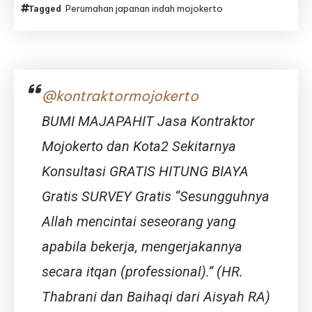
Perumahan japanan indah mojokerto
Tagged
Japanan
Indah
Mojokerto
Hunian
Nyaman
di
@kontraktormojokerto
Kawasan
Berkemba
BUMI MAJAPAHIT Jasa Kontraktor
Mojokerto dan Kota2 Sekitarnya
Konsultasi GRATIS HITUNG BIAYA
Gratis SURVEY Gratis “Sesungguhnya
Allah mencintai seseorang yang
apabila bekerja, mengerjakannya
secara itqan (professional).” (HR.
Thabrani dan Baihaqi dari Aisyah RA)