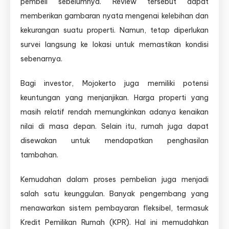
pembeli sebelumnya. Review tersebut dapat
memberikan gambaran nyata mengenai kelebihan dan
kekurangan suatu properti. Namun, tetap diperlukan
survei langsung ke lokasi untuk memastikan kondisi
sebenarnya.
Bagi investor, Mojokerto juga memiliki potensi
keuntungan yang menjanjikan. Harga properti yang
masih relatif rendah memungkinkan adanya kenaikan
nilai di masa depan. Selain itu, rumah juga dapat
disewakan untuk mendapatkan penghasilan
tambahan.
Kemudahan dalam proses pembelian juga menjadi
salah satu keunggulan. Banyak pengembang yang
menawarkan sistem pembayaran fleksibel, termasuk
Kredit Pemilikan Rumah (KPR). Hal ini memudahkan