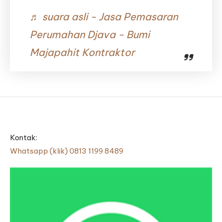
♬ suara asli - Jasa Pemasaran
Perumahan Djava - Bumi
Majapahit Kontraktor
Kontak:
Whatsapp (klik) 0813 1199 8489