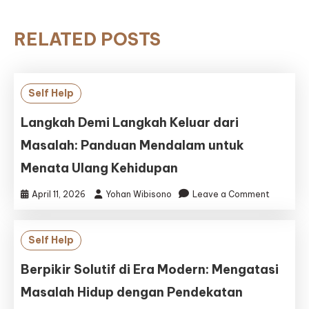
RELATED POSTS
Self Help
Langkah Demi Langkah Keluar dari
Masalah: Panduan Mendalam untuk
Menata Ulang Kehidupan
on
April 11, 2026
Yohan Wibisono
Leave a Comment
Langkah
Demi
Langkah
Self Help
Keluar
dari
Berpikir Solutif di Era Modern: Mengatasi
Masalah:
Masalah Hidup dengan Pendekatan
Panduan
Mendala