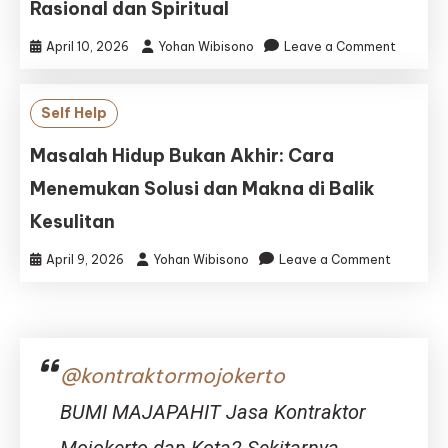
Rasional dan Spiritual
untuk
Menata
on
April 10, 2026
Yohan Wibisono
Leave a Comment
Ulang
Berpikir
Kehidupa
Solutif
di
Self Help
Era
Modern:
Masalah Hidup Bukan Akhir: Cara
Mengata
Menemukan Solusi dan Makna di Balik
Masalah
Hidup
Kesulitan
dengan
Pendeka
on
April 9, 2026
Yohan Wibisono
Leave a Comment
Rasional
Masalah
dan
Hidup
Spiritual
Bukan
Akhir:
Cara
@kontraktormojokerto
Menemuk
Solusi
BUMI MAJAPAHIT Jasa Kontraktor
dan
Makna