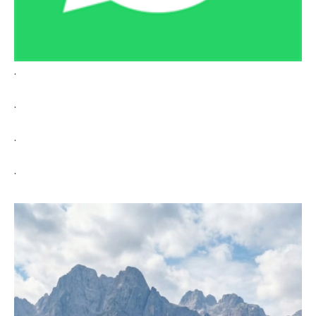
.
.
.
.