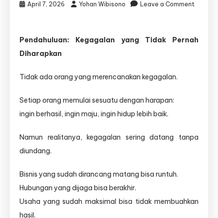
April 7, 2026
Yohan Wibisono
Leave a Comment
on
Belajar
dari
Pendahuluan: Kegagalan yang Tidak Pernah
Kegagalan:
Diharapkan
Mengubah
Masalah
Hidup
Tidak ada orang yang merencanakan kegagalan.
Menjadi
Peluang
Setiap orang memulai sesuatu dengan harapan:
untuk
ingin berhasil, ingin maju, ingin hidup lebih baik.
Bertumbuh
Namun realitanya, kegagalan sering datang tanpa
diundang.
Bisnis yang sudah dirancang matang bisa runtuh.
Hubungan yang dijaga bisa berakhir.
Usaha yang sudah maksimal bisa tidak membuahkan
hasil.