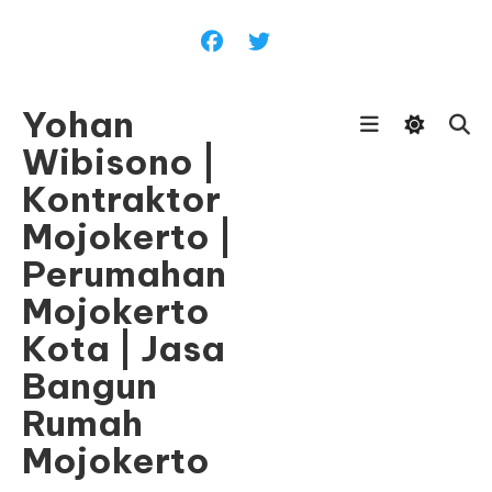
Skip
To
Content
Yohan
Wibisono |
Kontraktor
Mojokerto |
Perumahan
Mojokerto
Kota | Jasa
Bangun
Rumah
Mojokerto