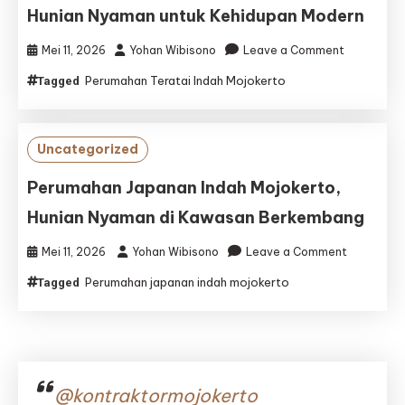
Hunian Nyaman untuk Kehidupan Modern
Modern
on
Mei 11, 2026
Yohan Wibisono
Leave a Comment
Perumaha
Perumahan Teratai Indah Mojokerto
Tagged
Teratai
Indah
Mojokerto,
Hunian
Uncategorized
Nyaman
untuk
Perumahan Japanan Indah Mojokerto,
Kehidupan
Hunian Nyaman di Kawasan Berkembang
Modern
on
Mei 11, 2026
Yohan Wibisono
Leave a Comment
Perumaha
Perumahan japanan indah mojokerto
Tagged
Japanan
Indah
Mojokerto
Hunian
Nyaman
di
@kontraktormojokerto
Kawasan