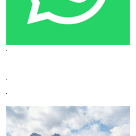
.
.
.
.