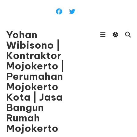
Skip
To
Content
Yohan
Wibisono |
Kontraktor
Mojokerto |
Perumahan
Mojokerto
Kota | Jasa
Bangun
Rumah
Mojokerto