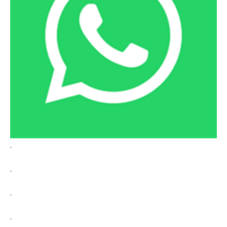
.
.
.
.