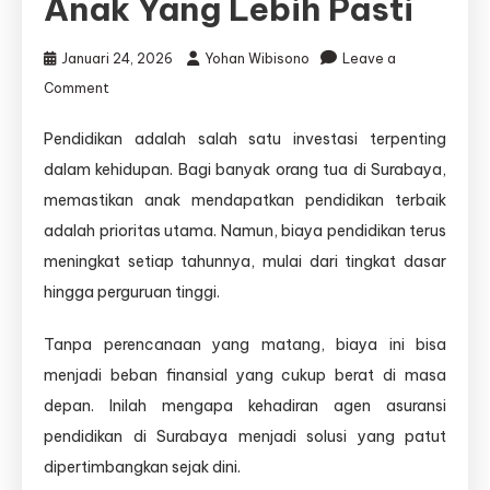
Anak Yang Lebih Pasti
Januari 24, 2026
Yohan Wibisono
Leave a
on
Comment
Agen
Asuransi
Pendidikan adalah salah satu investasi terpenting
Pendidikan
dalam kehidupan. Bagi banyak orang tua di Surabaya,
Surabaya:
Persiapan
memastikan anak mendapatkan pendidikan terbaik
Cerdas
adalah prioritas utama. Namun, biaya pendidikan terus
untuk
meningkat setiap tahunnya, mulai dari tingkat dasar
Masa
Depan
hingga perguruan tinggi.
Anak
yang
Tanpa perencanaan yang matang, biaya ini bisa
Lebih
menjadi beban finansial yang cukup berat di masa
Pasti
depan. Inilah mengapa kehadiran agen asuransi
pendidikan di Surabaya menjadi solusi yang patut
dipertimbangkan sejak dini.