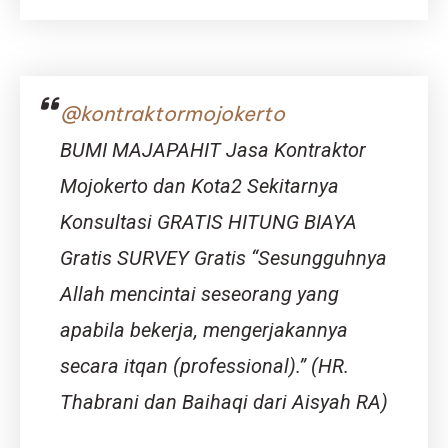
Indah
Mojokerto
Hunian
Nyaman
di
@kontraktormojokerto
Kawasan
Berkemba
BUMI MAJAPAHIT Jasa Kontraktor
Mojokerto dan Kota2 Sekitarnya
Konsultasi GRATIS HITUNG BIAYA
Gratis SURVEY Gratis “Sesungguhnya
Allah mencintai seseorang yang
apabila bekerja, mengerjakannya
secara itqan (professional).” (HR.
Thabrani dan Baihaqi dari Aisyah RA)