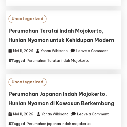
Indah
Mojokerto,
Hunian
Uncategorized
Nyaman
untuk
Perumahan Teratai Indah Mojokerto,
Keluarga
Hunian Nyaman untuk Kehidupan Modern
Modern
on
Mei 11, 2026
Yohan Wibisono
Leave a Comment
Perumaha
Perumahan Teratai Indah Mojokerto
Tagged
Teratai
Indah
Mojokerto,
Hunian
Uncategorized
Nyaman
untuk
Perumahan Japanan Indah Mojokerto,
Kehidupan
Hunian Nyaman di Kawasan Berkembang
Modern
on
Mei 11, 2026
Yohan Wibisono
Leave a Comment
Perumaha
Perumahan japanan indah mojokerto
Tagged
Japanan