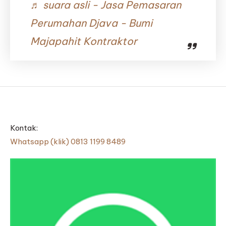
♬ suara asli - Jasa Pemasaran
Perumahan Djava - Bumi
Majapahit Kontraktor
Kontak:
Whatsapp (klik) 0813 1199 8489