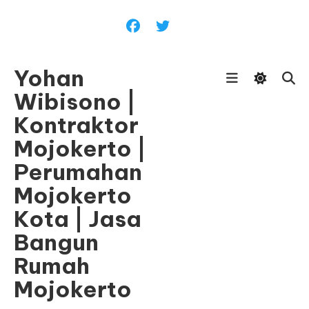
Skip
To
Content
Yohan
Wibisono |
Kontraktor
Mojokerto |
Perumahan
Mojokerto
Kota | Jasa
Bangun
Rumah
Mojokerto