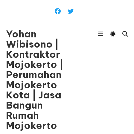
Skip
To
Content
Yohan
Wibisono |
Kontraktor
Mojokerto |
Perumahan
Mojokerto
Kota | Jasa
Bangun
Rumah
Mojokerto