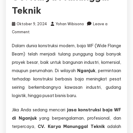
Teknik
Oktober 9, 2024
Yohan Wibisono
Leave a
on
Comment
Jasa
Dalam dunia konstruksi modern, baja WF (Wide Flange
Konstruksi
Beam) telah menjadi tulang punggung bagi banyak
Baja
WF
proyek besar, baik untuk bangunan industri, komersial,
Nganjuk
maupun perumahan. Di wilayah
Nganjuk
, permintaan
–
terhadap konstruksi berbasis baja meningkat pesat
Solusi
Bangunan
seiring berkembangnya kawasan industri, gudang
Kokoh
logistik, hingga pusat bisnis baru.
dari
CV.
Jika Anda sedang mencari
jasa konstruksi baja WF
Karya
di Nganjuk
Manunggal
yang berpengalaman, profesional, dan
Teknik
terpercaya,
CV. Karya Manunggal Teknik
adalah