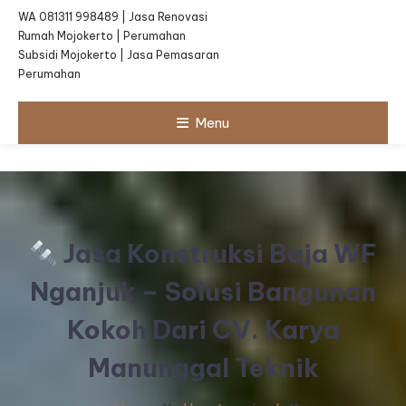
WA 081311 998489 | Jasa Renovasi
Rumah Mojokerto | Perumahan
Subsidi Mojokerto | Jasa Pemasaran
Perumahan
Menu
Jasa Konstruksi Baja WF
Nganjuk – Solusi Bangunan
Kokoh Dari CV. Karya
Manunggal Teknik