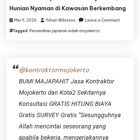
Kehidupan
Hunian Nyaman di Kawasan Berkembang
Modern
on
Mei 11, 2026
Yohan Wibisono
Leave a Comment
Perumaha
Perumahan japanan indah mojokerto
Tagged
Japanan
Indah
Mojokerto
Hunian
Nyaman
di
@kontraktormojokerto
Kawasan
Berkemba
BUMI MAJAPAHIT Jasa Kontraktor
Mojokerto dan Kota2 Sekitarnya
Konsultasi GRATIS HITUNG BIAYA
Gratis SURVEY Gratis “Sesungguhnya
Allah mencintai seseorang yang
apabila bekerja, mengerjakannya