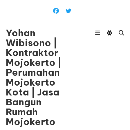
Skip
To
Content
Yohan
Wibisono |
Kontraktor
Mojokerto |
Perumahan
Mojokerto
Kota | Jasa
Bangun
Rumah
Mojokerto