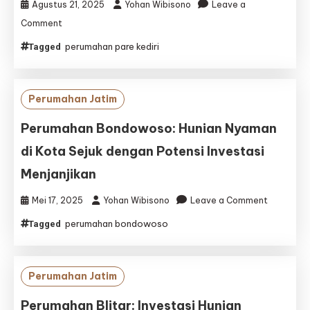
Agustus 21, 2025
Yohan Wibisono
Leave a
on
Comment
Perumahan
perumahan pare kediri
Tagged
Pare
Kediri
Green
Bringin
Perumahan Jatim
Pare
Perumahan Bondowoso: Hunian Nyaman
di Kota Sejuk dengan Potensi Investasi
Menjanjikan
on
Mei 17, 2025
Yohan Wibisono
Leave a Comment
Perumaha
perumahan bondowoso
Tagged
Bondowos
Hunian
Nyaman
di
Perumahan Jatim
Kota
Sejuk
Perumahan Blitar: Investasi Hunian