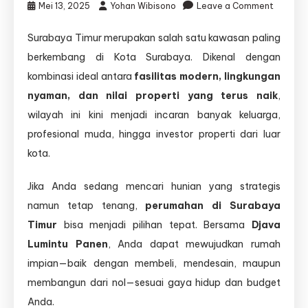
on
Mei 13, 2025
Yohan Wibisono
Leave a Comment
Peruma
Surabaya Timur merupakan salah satu kawasan paling
Suraba
berkembang di Kota Surabaya. Dikenal dengan
Timur:
Hunian
kombinasi ideal antara
fasilitas modern, lingkungan
Strateg
nyaman, dan nilai properti yang terus naik
,
dengan
wilayah ini kini menjadi incaran banyak keluarga,
Potensi
Investas
profesional muda, hingga investor properti dari luar
Menjanji
kota.
Jika Anda sedang mencari hunian yang strategis
namun tetap tenang,
perumahan di Surabaya
Timur
bisa menjadi pilihan tepat. Bersama
Djava
Lumintu Panen
, Anda dapat mewujudkan rumah
impian—baik dengan membeli, mendesain, maupun
membangun dari nol—sesuai gaya hidup dan budget
Anda.