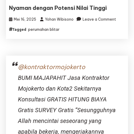
dengan
Nyaman dengan Potensi Nilai Tinggi
Potensi
Investasi
on
Mei 16, 2025
Yohan Wibisono
Leave a Comment
Menjanjik
Perumah
perumahan blitar
Tagged
Blitar:
Investasi
Hunian
Nyaman
dengan
Potensi
@kontraktormojokerto
Nilai
Tinggi
BUMI MAJAPAHIT Jasa Kontraktor
Mojokerto dan Kota2 Sekitarnya
Konsultasi GRATIS HITUNG BIAYA
Gratis SURVEY Gratis “Sesungguhnya
Allah mencintai seseorang yang
apabila bekerja, mengerjakannya