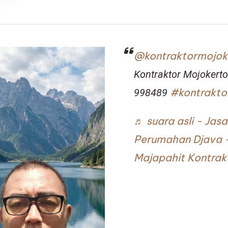
@kontraktormojok
Kontraktor Mojoker
#kontrakto
998489
♬ suara asli - Ja
Perumahan Djava 
Majapahit Kontrak