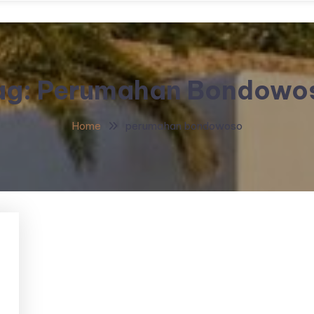
ag:
Perumahan Bondowo
Home
perumahan bondowoso