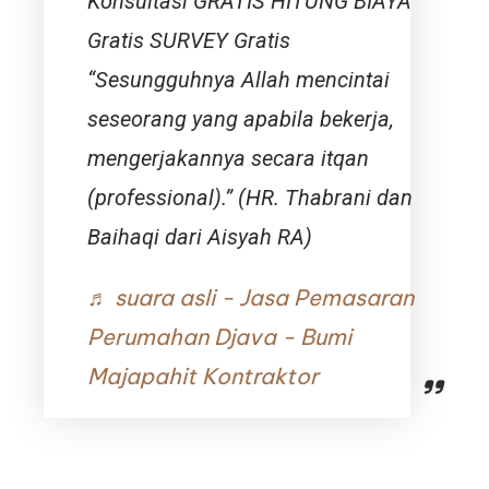
Konsultasi GRATIS HITUNG BIAYA
Gratis SURVEY Gratis
“Sesungguhnya Allah mencintai
seseorang yang apabila bekerja,
mengerjakannya secara itqan
(professional).” (HR. Thabrani dan
Baihaqi dari Aisyah RA)
♬ suara asli - Jasa Pemasaran
Perumahan Djava - Bumi
Majapahit Kontraktor