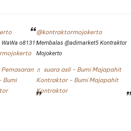
erto
@kontraktormojokerto
to WaWa o81311
Membalas @adimarket5 Kontraktor
rmojokerto
Mojokerto
sa Pemasaran
♬ suara asli - Bumi Majapahit
- Bumi
Kontraktor - Bumi Majapahit
tor
Kontraktor