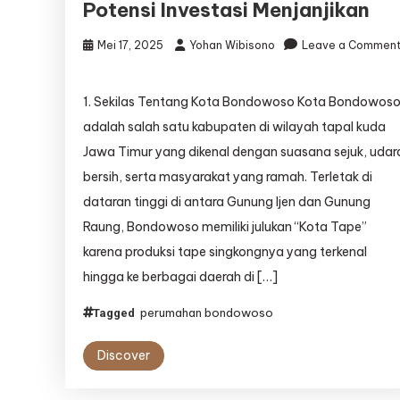
Potensi Investasi Menjanjikan
Mei 17, 2025
Yohan Wibisono
Leave a Commen
on
Perumahan
1. Sekilas Tentang Kota Bondowoso Kota Bondowos
Bondowoso:
Hunian
adalah salah satu kabupaten di wilayah tapal kuda
Nyaman
Jawa Timur yang dikenal dengan suasana sejuk, udar
di
bersih, serta masyarakat yang ramah. Terletak di
Kota
Sejuk
dataran tinggi di antara Gunung Ijen dan Gunung
dengan
Raung, Bondowoso memiliki julukan “Kota Tape”
Potensi
karena produksi tape singkongnya yang terkenal
Investasi
Menjanjikan
hingga ke berbagai daerah di […]
perumahan bondowoso
Tagged
Discover