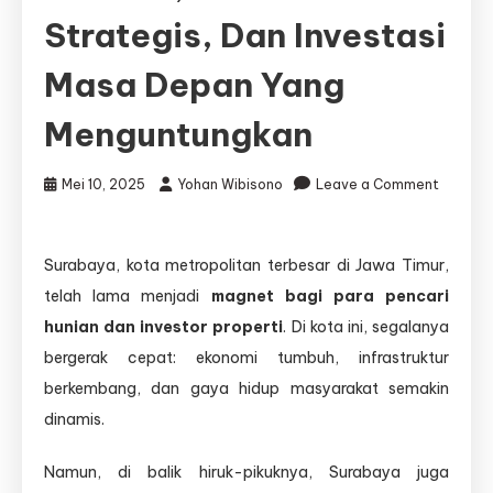
Strategis, Dan Investasi
Masa Depan Yang
Menguntungkan
Mei 10, 2025
Yohan Wibisono
Leave a Comment
on
Perumahan
Surabaya, kota metropolitan terbesar di Jawa Timur,
Surabaya:
telah lama menjadi
magnet bagi para pencari
Hunian
Modern,
hunian dan investor properti
. Di kota ini, segalanya
Lokasi
bergerak cepat: ekonomi tumbuh, infrastruktur
Strategis,
berkembang, dan gaya hidup masyarakat semakin
dan
Investasi
dinamis.
Masa
Depan
Namun, di balik hiruk-pikuknya, Surabaya juga
yang