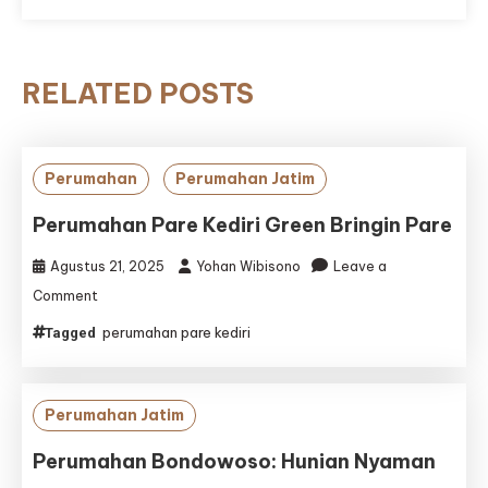
RELATED POSTS
Perumahan
Perumahan Jatim
Perumahan Pare Kediri Green Bringin Pare
Agustus 21, 2025
Yohan Wibisono
Leave a
on
Comment
Perumahan
perumahan pare kediri
Tagged
Pare
Kediri
Green
Bringin
Perumahan Jatim
Pare
Perumahan Bondowoso: Hunian Nyaman