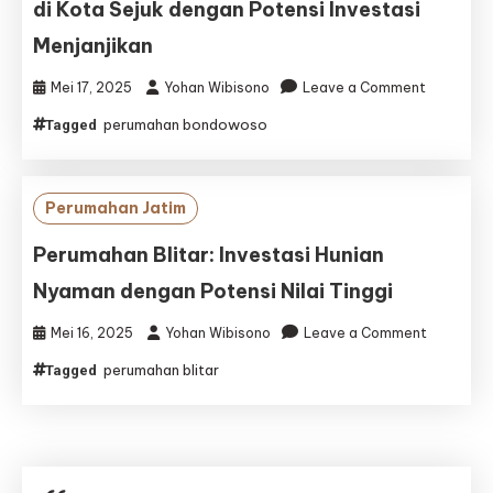
di Kota Sejuk dengan Potensi Investasi
Menjanjikan
on
Mei 17, 2025
Yohan Wibisono
Leave a Comment
Perumaha
perumahan bondowoso
Tagged
Bondowos
Hunian
Nyaman
di
Perumahan Jatim
Kota
Sejuk
Perumahan Blitar: Investasi Hunian
dengan
Nyaman dengan Potensi Nilai Tinggi
Potensi
Investasi
on
Mei 16, 2025
Yohan Wibisono
Leave a Comment
Menjanjik
Perumah
perumahan blitar
Tagged
Blitar:
Investasi
Hunian
Nyaman
dengan
Potensi