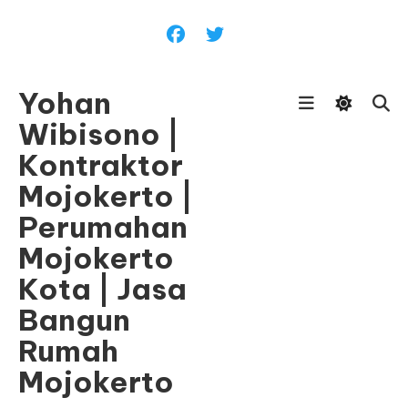
Skip
To
Content
Yohan
Wibisono |
Kontraktor
Mojokerto |
Perumahan
Mojokerto
Kota | Jasa
Bangun
Rumah
Mojokerto