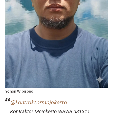
Yohan Wibisono
@kontraktormojokerto
Kontraktor Mojokerto WaWa o81311