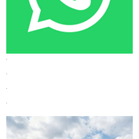
.
.
.
.