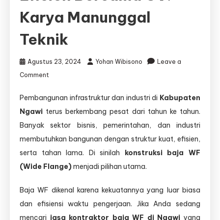
Karya Manunggal
Teknik
Agustus 23, 2024
Yohan Wibisono
Leave a
on
Comment
Jasa
Pembangunan infrastruktur dan industri di
Kabupaten
Kontraktor
Ngawi
terus berkembang pesat dari tahun ke tahun.
Baja
WF
Banyak sektor bisnis, pemerintahan, dan industri
Ngawi
membutuhkan bangunan dengan struktur kuat, efisien,
–
serta tahan lama. Di sinilah
konstruksi baja WF
Solusi
Bangunan
(Wide Flange)
menjadi pilihan utama.
Kokoh
dan
Baja WF dikenal karena kekuatannya yang luar biasa
Efisien
dan efisiensi waktu pengerjaan. Jika Anda sedang
Bersama
mencari
CV.
jasa kontraktor baja WF di Ngawi
yang