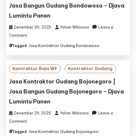
Jasa Bangun Gudang Bondowoso – Djava
–
Djava
Lumintu Panen
Lumintu
Panen
Desember 30, 2025
Yohan Wibisono
Leave a
on
Comment
Jasa
Jasa Kontraktor Gudang Bondowoso
Tagged
Kontraktor
Gudang
Bondowoso
|
Kontraktor Baja WF
Kontraktor Gudang
Jasa
Bangun
Jasa Kontraktor Gudang Bojonegoro |
Gudang
Jasa Bangun Gudang Bojonegoro – Djava
Bondowoso
–
Lumintu Panen
Djava
Lumintu
Desember 29, 2025
Yohan Wibisono
Leave a
Panen
on
Comment
Jasa
Jasa Kontraktor Gudang Bojonegoro
Tagged
Kontraktor