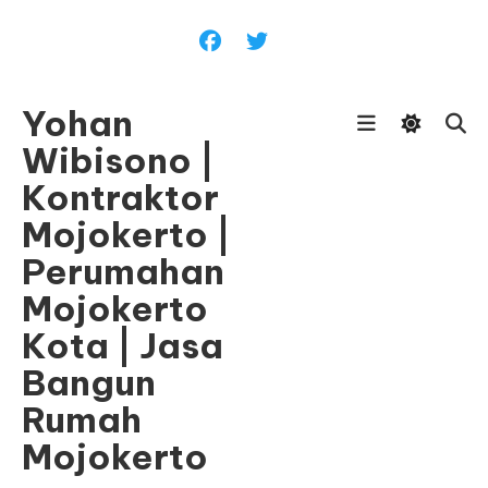
Skip
To
Content
Yohan
Wibisono |
Kontraktor
Mojokerto |
Perumahan
Mojokerto
Kota | Jasa
Bangun
Rumah
Mojokerto