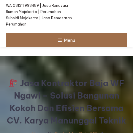
WA 081311 998489 | Jasa Renovasi
Rumah Mojokerto | Perumahan
Subsidi Mojokerto | Jasa Pemasaran
Perumahan
Menu
Jasa Kontraktor Baja WF
Ngawi – Solusi Bangunan
Kokoh Dan Efisien Bersama
CV. Karya Manunggal Teknik