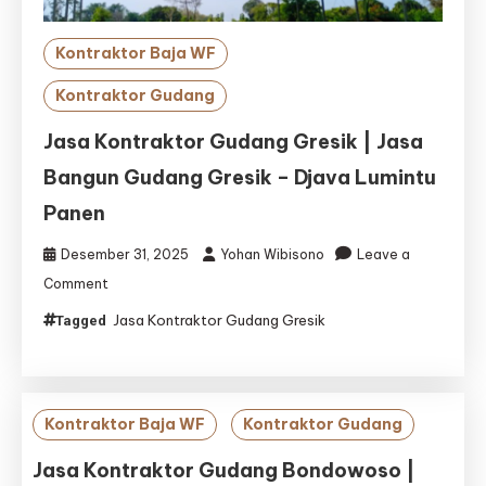
Kontraktor Baja WF
Kontraktor Gudang
Jasa Kontraktor Gudang Gresik | Jasa
Bangun Gudang Gresik – Djava Lumintu
Panen
Desember 31, 2025
Yohan Wibisono
Leave a
on
Comment
Jasa
Jasa Kontraktor Gudang Gresik
Tagged
Kontraktor
Gudang
Gresik
|
Jasa
Kontraktor Baja WF
Kontraktor Gudang
Bangun
Gudang
Jasa Kontraktor Gudang Bondowoso |
Gresik