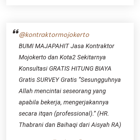
Gudang
Bojonegoro
|
Jasa
Bangun
@kontraktormojokerto
Gudang
Bojonegoro
BUMI MAJAPAHIT Jasa Kontraktor
–
Djava
Mojokerto dan Kota2 Sekitarnya
Lumintu
Konsultasi GRATIS HITUNG BIAYA
Panen
Gratis SURVEY Gratis “Sesungguhnya
Allah mencintai seseorang yang
apabila bekerja, mengerjakannya
secara itqan (professional).” (HR.
Thabrani dan Baihaqi dari Aisyah RA)