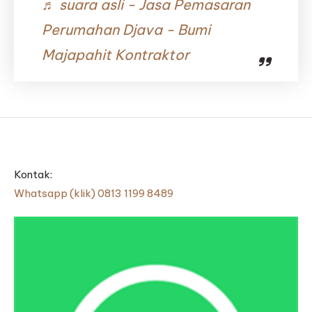
♬ suara asli - Jasa Pemasaran
Perumahan Djava - Bumi
Majapahit Kontraktor
Kontak:
Whatsapp (klik) 0813 1199 8489