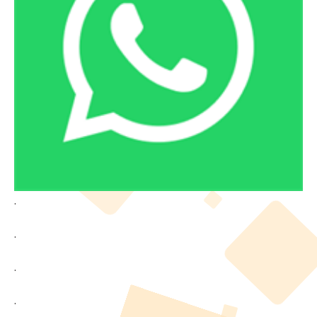
.
.
.
.