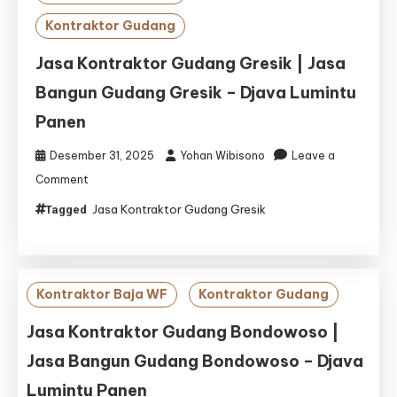
Kontraktor Gudang
Jasa Kontraktor Gudang Gresik | Jasa
Bangun Gudang Gresik – Djava Lumintu
Panen
Desember 31, 2025
Yohan Wibisono
Leave a
on
Comment
Jasa
Jasa Kontraktor Gudang Gresik
Tagged
Kontraktor
Gudang
Gresik
|
Jasa
Kontraktor Baja WF
Kontraktor Gudang
Bangun
Gudang
Jasa Kontraktor Gudang Bondowoso |
Gresik
Jasa Bangun Gudang Bondowoso – Djava
–
Djava
Lumintu Panen