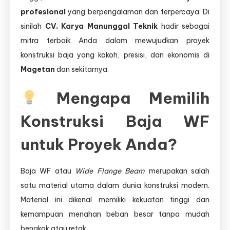
Karya
profesional
yang berpengalaman dan terpercaya. Di
Manunggal
sinilah
CV. Karya Manunggal Teknik
hadir sebagai
Teknik
mitra terbaik Anda dalam mewujudkan proyek
konstruksi baja yang kokoh, presisi, dan ekonomis di
Magetan
dan sekitarnya.
Mengapa Memilih
Konstruksi Baja WF
untuk Proyek Anda?
Baja WF atau
Wide Flange Beam
merupakan salah
satu material utama dalam dunia konstruksi modern.
Material ini dikenal memiliki kekuatan tinggi dan
kemampuan menahan beban besar tanpa mudah
bengkok atau retak.