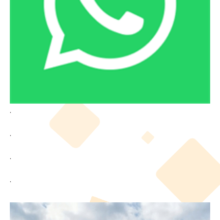
.
.
.
.