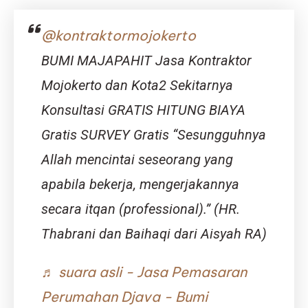
Jasa
Bangun
@kontraktormojokerto
Gudang
Bojonegoro
BUMI MAJAPAHIT Jasa Kontraktor
–
Djava
Mojokerto dan Kota2 Sekitarnya
Lumintu
Konsultasi GRATIS HITUNG BIAYA
Panen
Gratis SURVEY Gratis “Sesungguhnya
Allah mencintai seseorang yang
apabila bekerja, mengerjakannya
secara itqan (professional).” (HR.
Thabrani dan Baihaqi dari Aisyah RA)
♬ suara asli - Jasa Pemasaran
Perumahan Djava - Bumi