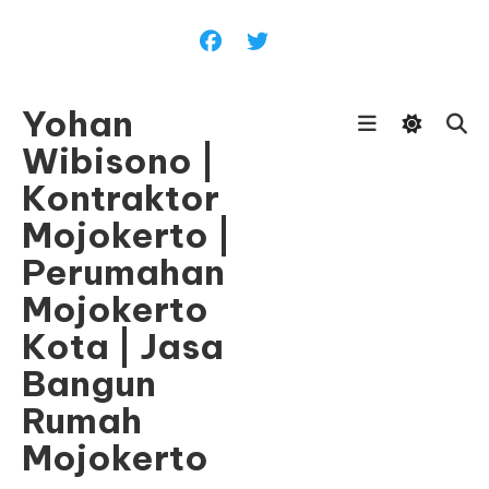
Skip
To
Content
Yohan
Wibisono |
Kontraktor
Mojokerto |
Perumahan
Mojokerto
Kota | Jasa
Bangun
Rumah
Mojokerto