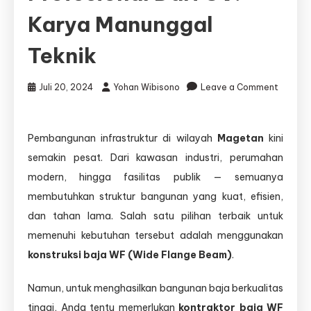
Karya Manunggal
Teknik
Juli 20, 2024
Yohan Wibisono
Leave a Comment
on
Jasa
Pembangunan infrastruktur di wilayah
Magetan
kini
Kontraktor
semakin pesat. Dari kawasan industri, perumahan
Baja
WF
modern, hingga fasilitas publik — semuanya
Magetan
membutuhkan struktur bangunan yang kuat, efisien,
–
dan tahan lama. Salah satu pilihan terbaik untuk
Solusi
Konstruksi
memenuhi kebutuhan tersebut adalah menggunakan
Kokoh
konstruksi baja WF (Wide Flange Beam)
.
dan
Profesional
Namun, untuk menghasilkan bangunan baja berkualitas
dari
CV.
tinggi, Anda tentu memerlukan
kontraktor baja WF