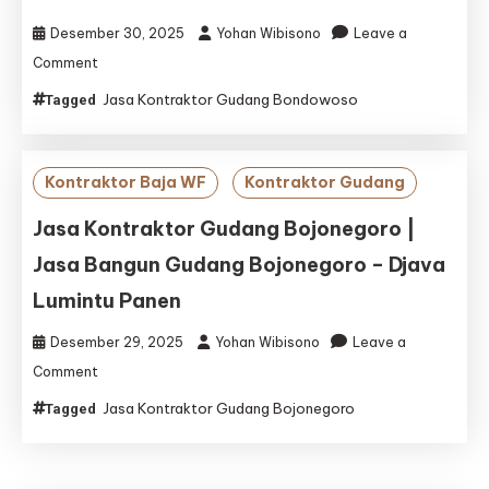
Lumintu
Panen
Desember 30, 2025
Yohan Wibisono
Leave a
on
Comment
Jasa
Jasa Kontraktor Gudang Bondowoso
Tagged
Kontraktor
Gudang
Bondowoso
|
Kontraktor Baja WF
Kontraktor Gudang
Jasa
Bangun
Jasa Kontraktor Gudang Bojonegoro |
Gudang
Jasa Bangun Gudang Bojonegoro – Djava
Bondowoso
–
Lumintu Panen
Djava
Lumintu
Desember 29, 2025
Yohan Wibisono
Leave a
Panen
on
Comment
Jasa
Jasa Kontraktor Gudang Bojonegoro
Tagged
Kontraktor
Gudang
Bojonegoro
|