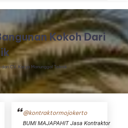
 Bangunan Kokoh Dari
ik
 dari CV. Karya Manunggal Teknik
@kontraktormojokerto
BUMI MAJAPAHIT Jasa Kontraktor