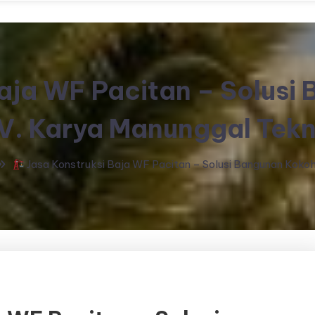
aja WF Pacitan – Solusi
V. Karya Manunggal Tekn
Jasa Konstruksi Baja WF Pacitan – Solusi Bangunan Kokoh