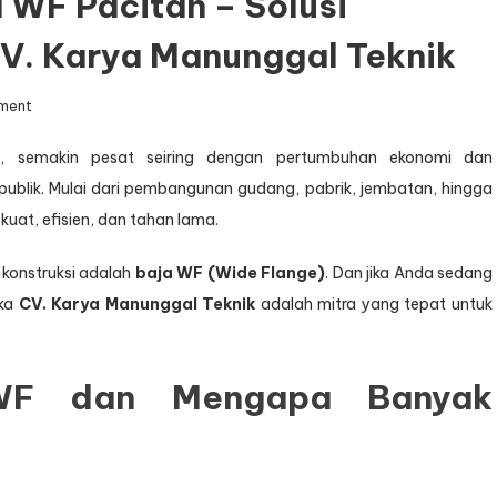
 WF Pacitan – Solusi
V. Karya Manunggal Teknik
on
ment
Jasa
, semakin pesat seiring dengan pertumbuhan ekonomi dan
Konstruksi
publik. Mulai dari pembangunan gudang, pabrik, jembatan, hingga
Baja
WF
at, efisien, dan tahan lama.
Pacitan
–
a konstruksi adalah
baja WF (Wide Flange)
. Dan jika Anda sedang
Solusi
ka
CV. Karya Manunggal Teknik
adalah mitra yang tepat untuk
Bangunan
Kokoh
dari
CV.
F dan Mengapa Banyak
Karya
Manunggal
Teknik