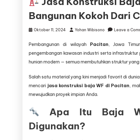
Jasa Konstruksi Baja
Bangunan Kokoh Dari C
Oktober 11, 2024
Yohan Wibisono
Leave a Com
Pembangunan di wilayah
Pacitan
, Jawa Timur
pengembangan kawasan industri serta infrastruktur 
hunian modern — semua membutuhkan struktur yang ku
Salah satu material yang kini menjadi favorit di duni
mencari
jasa konstruksi baja WF di Pacitan
, ma
mewujudkan proyek impian Anda.
Apa Itu Baja W
Digunakan?