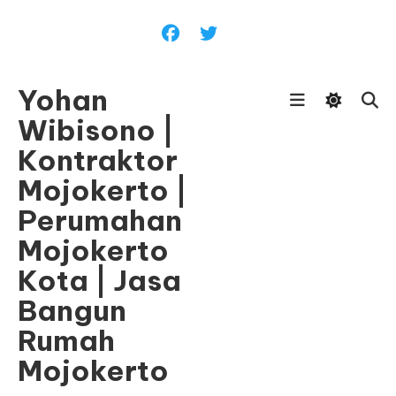
Skip
To
Content
Yohan
Wibisono |
Kontraktor
Mojokerto |
Perumahan
Mojokerto
Kota | Jasa
Bangun
Rumah
Mojokerto