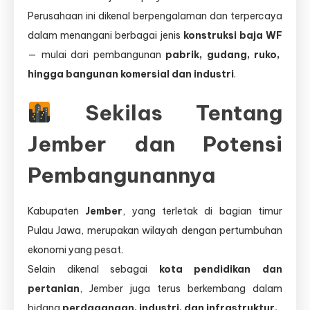
Karya
Perusahaan ini dikenal berpengalaman dan terpercaya
Manunggal
dalam menangani berbagai jenis
konstruksi baja WF
Teknik
— mulai dari pembangunan
pabrik, gudang, ruko,
hingga bangunan komersial dan industri
.
Sekilas Tentang
Jember dan Potensi
Pembangunannya
Kabupaten
Jember
, yang terletak di bagian timur
Pulau Jawa, merupakan wilayah dengan pertumbuhan
ekonomi yang pesat.
Selain dikenal sebagai
kota pendidikan dan
pertanian
, Jember juga terus berkembang dalam
bidang
perdagangan, industri, dan infrastruktur.