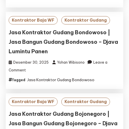
Gresik
|
Jasa
Kontraktor Baja WF
Kontraktor Gudang
Bangun
Gudang
Jasa Kontraktor Gudang Bondowoso |
Gresik
Jasa Bangun Gudang Bondowoso – Djava
–
Djava
Lumintu Panen
Lumintu
Panen
Desember 30, 2025
Yohan Wibisono
Leave a
on
Comment
Jasa
Jasa Kontraktor Gudang Bondowoso
Tagged
Kontraktor
Gudang
Bondowoso
|
Kontraktor Baja WF
Kontraktor Gudang
Jasa
Bangun
Jasa Kontraktor Gudang Bojonegoro |
Gudang
Jasa Bangun Gudang Bojonegoro – Djava
Bondowoso