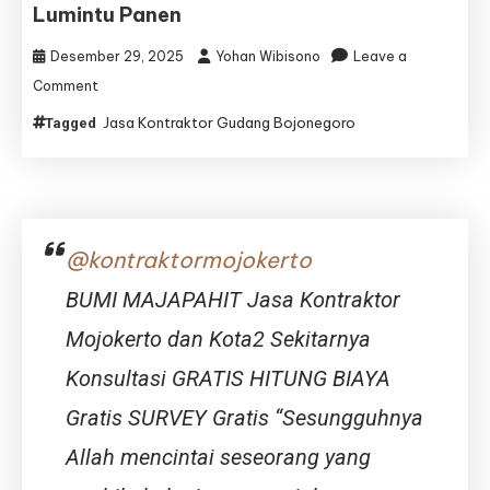
–
Lumintu Panen
Djava
Lumintu
Desember 29, 2025
Yohan Wibisono
Leave a
Panen
on
Comment
Jasa
Jasa Kontraktor Gudang Bojonegoro
Tagged
Kontraktor
Gudang
Bojonegoro
|
Jasa
Bangun
@kontraktormojokerto
Gudang
Bojonegoro
BUMI MAJAPAHIT Jasa Kontraktor
–
Djava
Mojokerto dan Kota2 Sekitarnya
Lumintu
Konsultasi GRATIS HITUNG BIAYA
Panen
Gratis SURVEY Gratis “Sesungguhnya
Allah mencintai seseorang yang