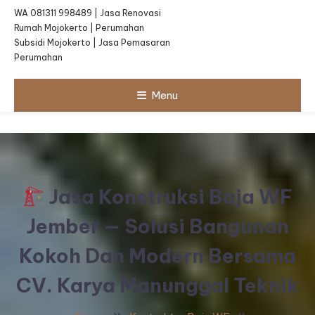
WA 081311 998489 | Jasa Renovasi
Rumah Mojokerto | Perumahan
Subsidi Mojokerto | Jasa Pemasaran
Perumahan
Menu
Jasa Konstruksi Baja WF
Jember — Solusi Bangunan
Kokoh Dan Modern Bersama
CV. Karya Manunggal Teknik