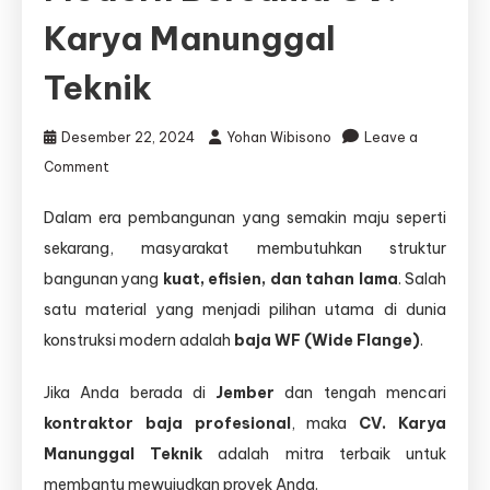
Karya Manunggal
Teknik
Desember 22, 2024
Yohan Wibisono
Leave a
on
Comment
Jasa
Dalam era pembangunan yang semakin maju seperti
Konstruksi
sekarang, masyarakat membutuhkan struktur
Baja
WF
bangunan yang
kuat, efisien, dan tahan lama
. Salah
Jember
satu material yang menjadi pilihan utama di dunia
—
konstruksi modern adalah
baja WF (Wide Flange)
.
Solusi
Bangunan
Jika Anda berada di
Kokoh
Jember
dan tengah mencari
dan
kontraktor baja profesional
, maka
CV. Karya
Modern
Manunggal Teknik
adalah mitra terbaik untuk
Bersama
membantu mewujudkan proyek Anda.
CV.