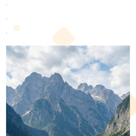
.
.
.