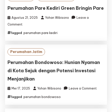
Perumahan Pare Kediri Green Bringin Pare
Agustus 21, 2025
Yohan Wibisono
Leave a
on
Comment
Perumahan
perumahan pare kediri
Tagged
Pare
Kediri
Green
Bringin
Perumahan Jatim
Pare
Perumahan Bondowoso: Hunian Nyaman
di Kota Sejuk dengan Potensi Investasi
Menjanjikan
on
Mei 17, 2025
Yohan Wibisono
Leave a Comment
Perumaha
perumahan bondowoso
Tagged
Bondowos
Hunian
Nyaman