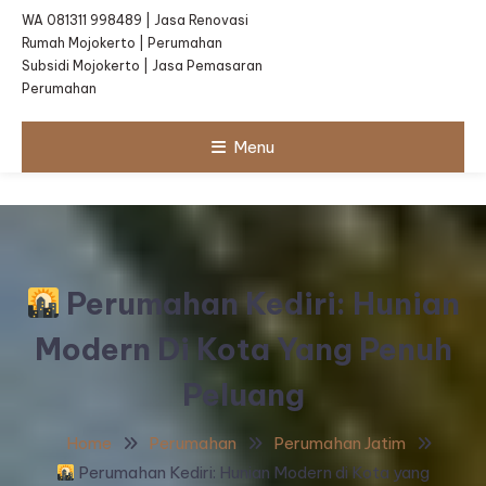
WA 081311 998489 | Jasa Renovasi
Rumah Mojokerto | Perumahan
Subsidi Mojokerto | Jasa Pemasaran
Perumahan
Menu
Perumahan Kediri: Hunian
Modern Di Kota Yang Penuh
Peluang
Home
Perumahan
Perumahan Jatim
Perumahan Kediri: Hunian Modern di Kota yang