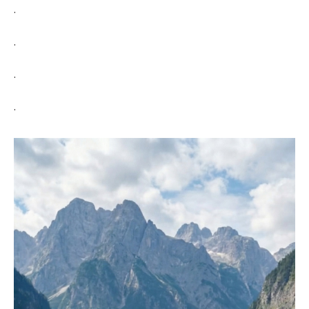
.
.
.
.