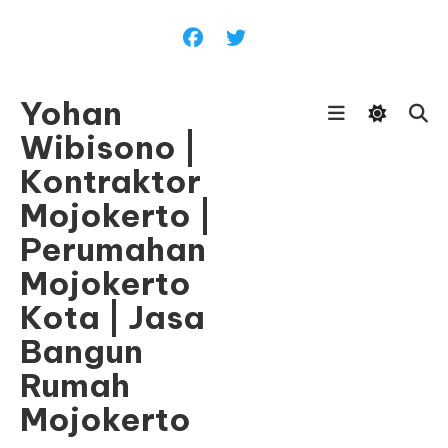
Skip
To
Content
Yohan
Wibisono |
Kontraktor
Mojokerto |
Perumahan
Mojokerto
Kota | Jasa
Bangun
Rumah
Mojokerto