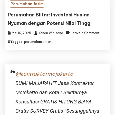
di
Perumahan Jatim
Kota
Sejuk
Perumahan Blitar: Investasi Hunian
dengan
Nyaman dengan Potensi Nilai Tinggi
Potensi
Investasi
on
Mei 16, 2025
Yohan Wibisono
Leave a Comment
Menjanjik
Perumah
perumahan blitar
Tagged
Blitar:
Investasi
Hunian
Nyaman
dengan
Potensi
@kontraktormojokerto
Nilai
Tinggi
BUMI MAJAPAHIT Jasa Kontraktor
Mojokerto dan Kota2 Sekitarnya
Konsultasi GRATIS HITUNG BIAYA
Gratis SURVEY Gratis “Sesungguhnya