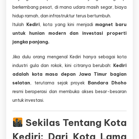
Kediri:
berkembang pesat, di mana udara masih segar, biaya
Hunian
Modern
hidup ramah, dan infrastruktur terus bertumbuh.
di
Itulah
Kediri
, kota yang kini menjadi
magnet baru
Kota
untuk hunian modern dan investasi properti
yang
Penuh
jangka panjang.
Peluang
Jika dulu orang mengenal Kediri hanya sebagai kota
industri gula dan rokok, kini citranya berubah:
Kediri
adalah kota masa depan Jawa Timur bagian
selatan
, terutama sejak proyek
Bandara Dhoho
resmi beroperasi dan membuka akses besar-besaran
untuk investasi.
Sekilas Tentang Kota
Kediri: Dari Kota Lama