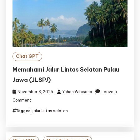
Chat GPT
Memahami Jalur Lintas Selatan Pulau
Jawa (JLSPJ)
November 3, 2025
Yohan Wibisono
Leave a
on
Comment
Memahami
jalur lintas selatan
Tagged
Jalur
Lintas
Selatan
Pulau
Jawa