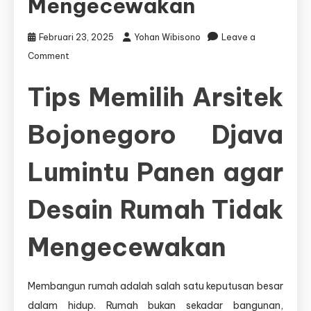
Mengecewakan
Februari 23, 2025
Yohan Wibisono
Leave a
on
Comment
Tips
Memilih
Tips Memilih Arsitek
Arsitek
Bojonegoro
Bojonegoro Djava
Djava
Lumintu
Panen
Lumintu Panen agar
agar
Desain
Rumah
Desain Rumah Tidak
Tidak
Mengecewakan
Mengecewakan
Membangun rumah adalah salah satu keputusan besar
dalam hidup. Rumah bukan sekadar bangunan,