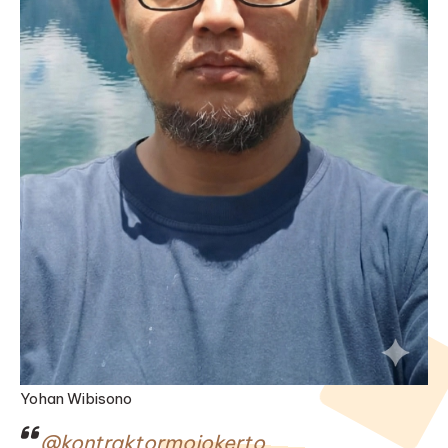
Yohan Wibisono
@kontraktormojokerto