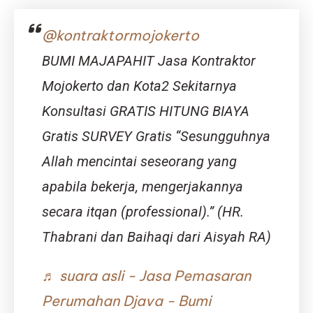
Tidak
Belum
Makan
Kamu
@kontraktormojokerto
Nasi
Tahu!)
Waktu
BUMI MAJAPAHIT Jasa Kontraktor
Malam?
Mojokerto dan Kota2 Sekitarnya
Konsultasi GRATIS HITUNG BIAYA
Gratis SURVEY Gratis “Sesungguhnya
Allah mencintai seseorang yang
apabila bekerja, mengerjakannya
secara itqan (professional).” (HR.
Thabrani dan Baihaqi dari Aisyah RA)
♬ suara asli - Jasa Pemasaran
Perumahan Djava - Bumi