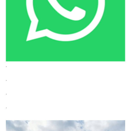
.
.
.
.