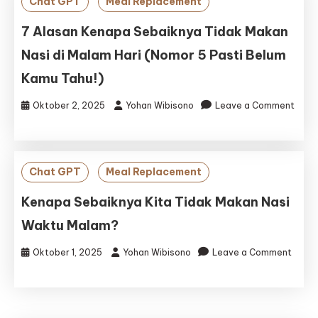
Chat GPT
Meal Replacement
(JLSPJ)
7 Alasan Kenapa Sebaiknya Tidak Makan
Nasi di Malam Hari (Nomor 5 Pasti Belum
Kamu Tahu!)
Oktober 2, 2025
Yohan Wibisono
Leave a Comment
on
7
Alasan
Kenapa
Chat GPT
Meal Replacement
Sebaiknya
Tidak
Kenapa Sebaiknya Kita Tidak Makan Nasi
Makan
Waktu Malam?
Nasi
di
Oktober 1, 2025
Yohan Wibisono
Leave a Comment
Malam
on
Hari
Kenapa
(Nomor
Sebaiknya
5
Kita
Pasti