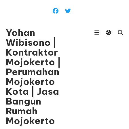
Skip
To
Content
Yohan
Wibisono |
Kontraktor
Mojokerto |
Perumahan
Mojokerto
Kota | Jasa
Bangun
Rumah
Mojokerto