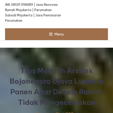
WA 081311 998489 | Jasa Renovasi
Rumah Mojokerto | Perumahan
Subsidi Mojokerto | Jasa Pemasaran
Perumahan
Menu
Tips Memilih Arsitek
Bojonegoro Djava Lumintu
Panen Agar Desain Rumah
Tidak Mengecewakan