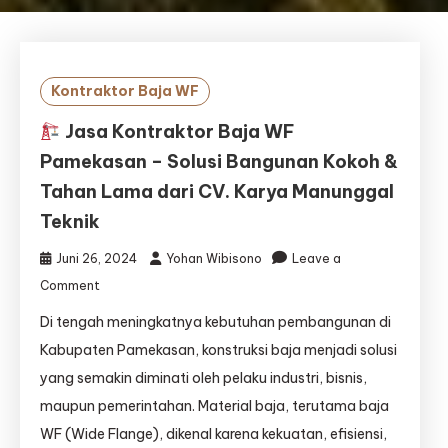
Kontraktor Baja WF
Jasa Kontraktor Baja WF
Pamekasan – Solusi Bangunan Kokoh &
Tahan Lama dari CV. Karya Manunggal
Teknik
Juni 26, 2024
Yohan Wibisono
Leave a
on
Comment
Di tengah meningkatnya kebutuhan pembangunan di
Jasa
Kontraktor
Kabupaten Pamekasan, konstruksi baja menjadi solusi
Baja
yang semakin diminati oleh pelaku industri, bisnis,
WF
maupun pemerintahan. Material baja, terutama baja
Pamekasan
–
WF (Wide Flange), dikenal karena kekuatan, efisiensi,