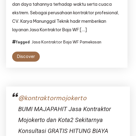
Solusi
dan daya tahannya terhadap waktu serta cuaca
Bangunan
ekstrem. Sebagai perusahaan kontraktor profesional,
Kokoh
&
CV. Karya Manunggal Teknik hadir memberikan
Tahan
layanan Jasa Kontraktor Baja WF […]
Lama
dari
Jasa Kontraktor Baja WF Pamekasan
Tagged
CV.
Karya
Discover
Manunggal
Teknik
@kontraktormojokerto
BUMI MAJAPAHIT Jasa Kontraktor
Mojokerto dan Kota2 Sekitarnya
Konsultasi GRATIS HITUNG BIAYA