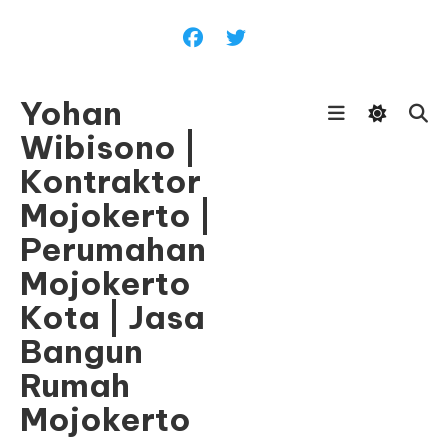
Skip
To
Content
Yohan
Wibisono |
Kontraktor
Mojokerto |
Perumahan
Mojokerto
Kota | Jasa
Bangun
Rumah
Mojokerto