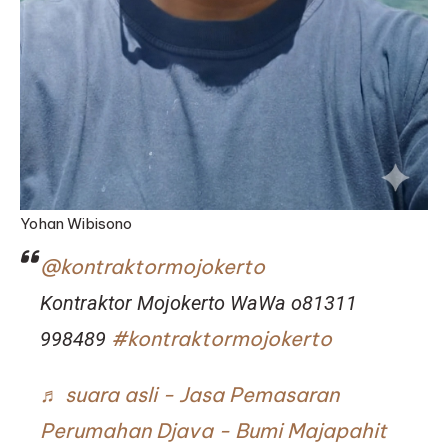
Yohan Wibisono
@kontraktormojokerto
Kontraktor Mojokerto WaWa o81311
#kontraktormojokerto
998489
♬ suara asli - Jasa Pemasaran
Perumahan Djava - Bumi Majapahit