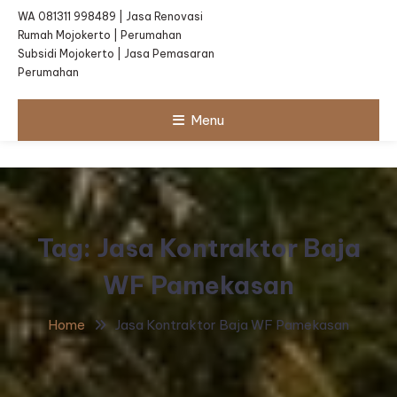
WA 081311 998489 | Jasa Renovasi
Rumah Mojokerto | Perumahan
Subsidi Mojokerto | Jasa Pemasaran
Perumahan
Menu
Tag:
Jasa Kontraktor Baja
WF Pamekasan
Home
Jasa Kontraktor Baja WF Pamekasan