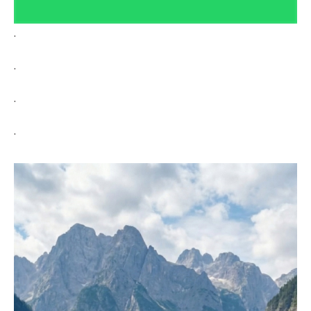
.
.
.
.