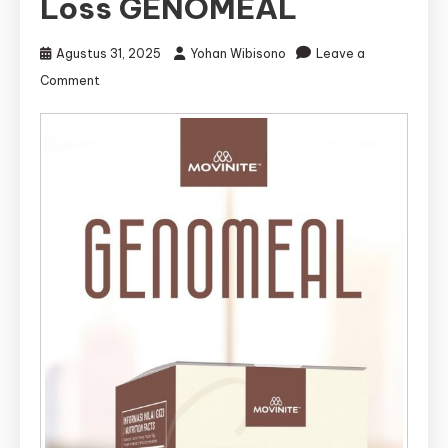
Loss GENOMEAL
Agustus 31, 2025
Yohan Wibisono
Leave a
on
Comment
Produk
Meal
Replacement
Terbaik
di
Indonesia,
Meal
Replacement
Weight
Loss
GENOMEAL