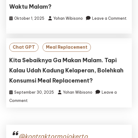
Makan
Waktu Malam?
Nasi
di
Oktober 1, 2025
Yohan Wibisono
Leave a Comment
Malam
on
Hari
Kenapa
(Nomor
Sebaiknya
5
Kita
Pasti
Chat GPT
Meal Replacement
Tidak
Belum
Makan
Kamu
Kita Sebaiknya Ga Makan Malam. Tapi
Nasi
Tahu!)
Kalau Udah Kadung Kelaperan, Bolehkah
Waktu
Malam?
Konsumsi Meal Replacement?
September 30, 2025
Yohan Wibisono
Leave a
on
Comment
Kita
Sebaiknya
Ga
Makan
Malam.
@kontraktormojokerto
Tapi