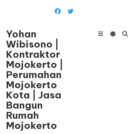
Skip
To
Content
Yohan
Wibisono |
Kontraktor
Mojokerto |
Perumahan
Mojokerto
Kota | Jasa
Bangun
Rumah
Mojokerto