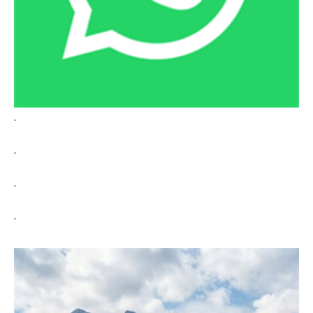
.
.
.
.