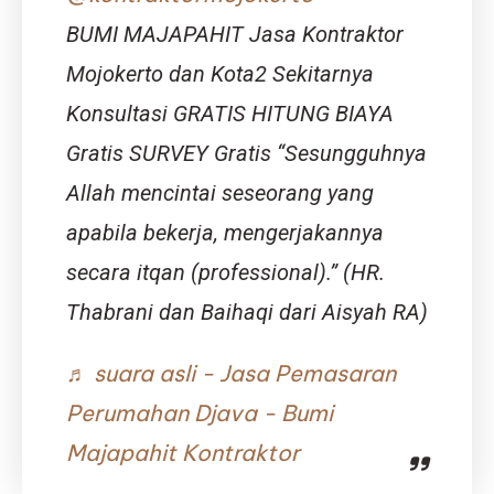
Kalau
BUMI MAJAPAHIT Jasa Kontraktor
Udah
Mojokerto dan Kota2 Sekitarnya
Kadung
Kelaperan,
Konsultasi GRATIS HITUNG BIAYA
Bolehkah
Konsumsi
Gratis SURVEY Gratis “Sesungguhnya
Meal
Replacement?
Allah mencintai seseorang yang
apabila bekerja, mengerjakannya
secara itqan (professional).” (HR.
Thabrani dan Baihaqi dari Aisyah RA)
♬ suara asli - Jasa Pemasaran
Perumahan Djava - Bumi
Majapahit Kontraktor