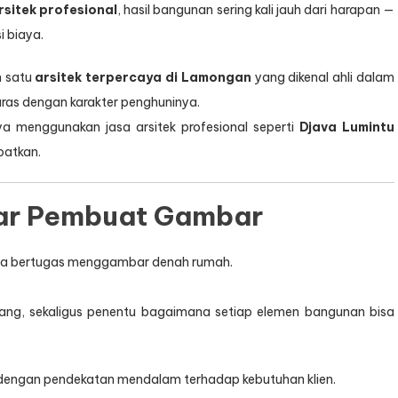
rsitek profesional
, hasil bangunan sering kali jauh dari harapan —
i biaya.
h satu
arsitek terpercaya di Lamongan
yang dikenal ahli dalam
ras dengan karakter penghuninya.
a menggunakan jasa arsitek profesional seperti
Djava Lumintu
patkan.
dar Pembuat Gambar
nya bertugas menggambar denah rumah.
ang, sekaligus penentu bagaimana setiap elemen bangunan bisa
 dengan pendekatan mendalam terhadap kebutuhan klien.