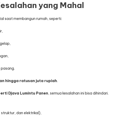
 Kesalahan yang Mahal
tal saat membangun rumah, seperti:
r,
gelap,
ngan,
 pasang.
an hingga ratusan juta rupiah
.
perti Djava Lumintu Panen
, semua kesalahan ini bisa dihindari.
ruktur, dan elektrikal),