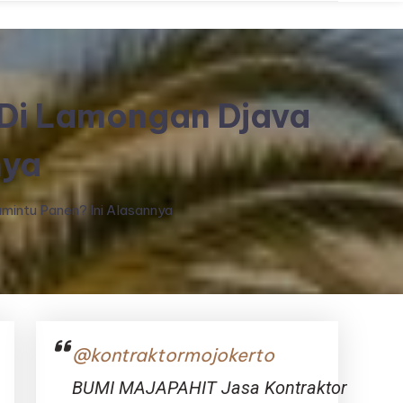
Di Lamongan Djava
nya
mintu Panen? Ini Alasannya
@kontraktormojokerto
BUMI MAJAPAHIT Jasa Kontraktor