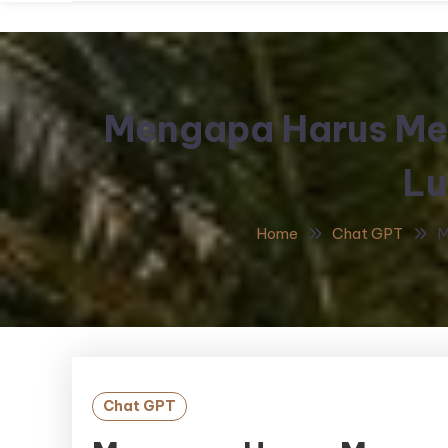
Mengapa Harus Me
Lu
Home
Chat GPT
M
Chat GPT