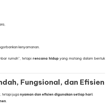
ara,
engorbankan kenyamanan.
mbar rumah”, tetapi
rencana hidup
yang matang dalam bentuk
ndah, Fungsional, dan Efisien
, tetapi juga
nyaman dan efisien digunakan setiap hari
.
anen
.