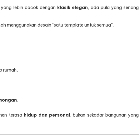
a yang lebih cocok dengan
klasik elegan
, ada pula yang senang
rnah menggunakan desain “satu template untuk semua”.
p rumah,
amongan
.
anen terasa
hidup dan personal
, bukan sekadar bangunan yang