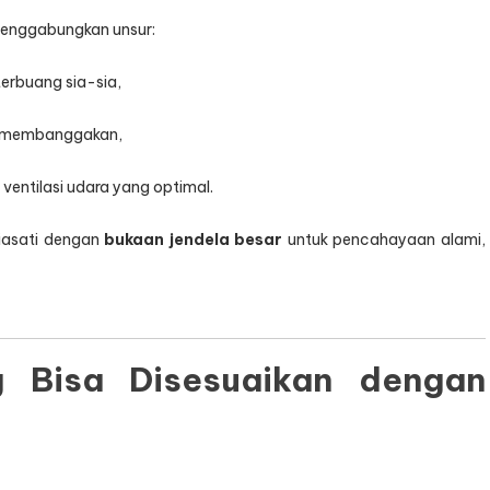
menggabungkan unsur:
terbuang sia-sia,
an membanggakan,
entilasi udara yang optimal.
siasati dengan
bukaan jendela besar
untuk pencahayaan alami,
 Bisa Disesuaikan dengan