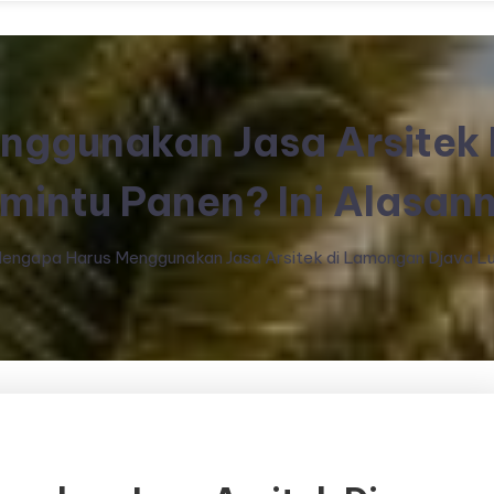
nggunakan Jasa Arsitek 
mintu Panen? Ini Alasan
engapa Harus Menggunakan Jasa Arsitek di Lamongan Djava Lu