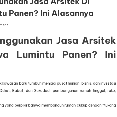
nakan Jasa Arsitek Di
u Panen? Ini Alasannya
on
mment
Mengapa
Harus
nggunakan Jasa Arsitek
Menggunakan
Jasa
a Lumintu Panen? Ini
Arsitek
di
Lamongan
Djava
Lumintu
Panen?
kawasan baru tumbuh menjadi pusat hunian, bisnis, dan investasi
Ini
Alasannya
ti Deket, Babat, dan Sukodadi, pembangunan rumah tinggal, ruko,
ang yang berpikir bahwa membangun rumah cukup dengan “tukang