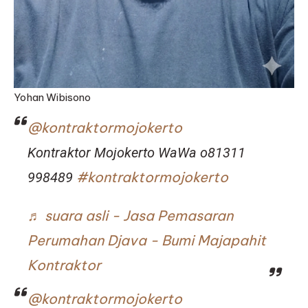
Yohan Wibisono
@kontraktormojokerto
Kontraktor Mojokerto WaWa o81311
#kontraktormojokerto
998489
♬ suara asli - Jasa Pemasaran
Perumahan Djava - Bumi Majapahit
Kontraktor
@kontraktormojokerto