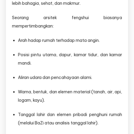
lebih bahagia, sehat, dan makmur.
Seorang arsitek fengshui biasanya
mempertimbangkan:
Arah hadap rumah terhadap mata angin.
Posisi pintu utama, dapur, kamar tidur, dan kamar
mandi.
Aliran udara dan pencahayaan alami.
Warna, bentuk, dan elemen material (tanah, air, api,
logam, kayu).
Tanggal lahir dan elemen pribadi penghuni rumah
(melalui BaZi atau analisis tanggal lahir).