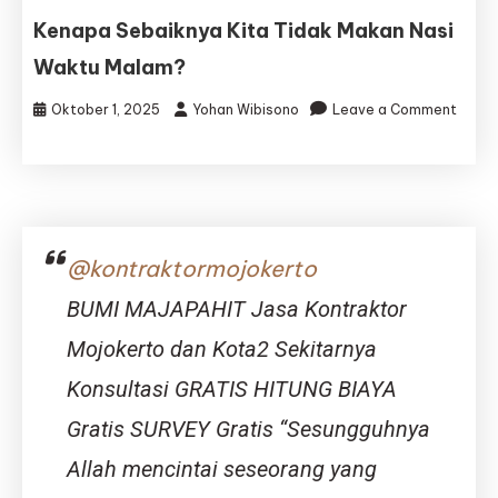
Tidak
Kenapa Sebaiknya Kita Tidak Makan Nasi
Makan
Waktu Malam?
Nasi
di
Oktober 1, 2025
Yohan Wibisono
Leave a Comment
Malam
on
Hari
Kenapa
(Nomor
Sebaiknya
5
Kita
Pasti
Tidak
Belum
Makan
Kamu
@kontraktormojokerto
Nasi
Tahu!)
Waktu
BUMI MAJAPAHIT Jasa Kontraktor
Malam?
Mojokerto dan Kota2 Sekitarnya
Konsultasi GRATIS HITUNG BIAYA
Gratis SURVEY Gratis “Sesungguhnya
Allah mencintai seseorang yang