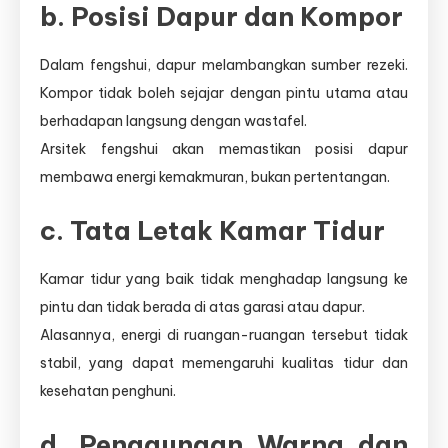
b. Posisi Dapur dan Kompor
Dalam fengshui, dapur melambangkan sumber rezeki.
Kompor tidak boleh sejajar dengan pintu utama atau
berhadapan langsung dengan wastafel.
Arsitek fengshui akan memastikan posisi dapur
membawa energi kemakmuran, bukan pertentangan.
c. Tata Letak Kamar Tidur
Kamar tidur yang baik tidak menghadap langsung ke
pintu dan tidak berada di atas garasi atau dapur.
Alasannya, energi di ruangan-ruangan tersebut tidak
stabil, yang dapat memengaruhi kualitas tidur dan
kesehatan penghuni.
d. Penggunaan Warna dan