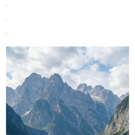
.
.
.