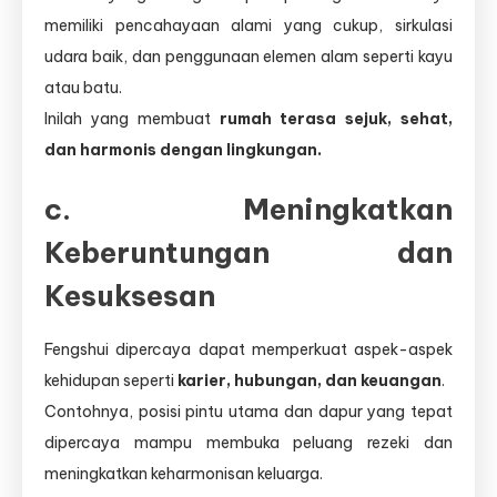
memiliki pencahayaan alami yang cukup, sirkulasi
udara baik, dan penggunaan elemen alam seperti kayu
atau batu.
Inilah yang membuat
rumah terasa sejuk, sehat,
dan harmonis dengan lingkungan.
c. Meningkatkan
Keberuntungan dan
Kesuksesan
Fengshui dipercaya dapat memperkuat aspek-aspek
kehidupan seperti
karier, hubungan, dan keuangan
.
Contohnya, posisi pintu utama dan dapur yang tepat
dipercaya mampu membuka peluang rezeki dan
meningkatkan keharmonisan keluarga.