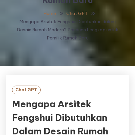
Home
Chat GPT
Mengapa Arsitek Fengshui Dibutuhkan dalam
Desain Rumah Modern? Panduan Lengkap untuk
Pemilik Rumah Baru
Chat GPT
Mengapa Arsitek
Fengshui Dibutuhkan
Dalam Desain Rumah