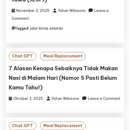
November 3, 2025
Yohan Wibisono
Leave a
on
Comment
Memahami
jalur lintas selatan
Tagged
Jalur
Lintas
Selatan
Pulau
Jawa
Chat GPT
Meal Replacement
(JLSPJ)
7 Alasan Kenapa Sebaiknya Tidak Makan
Nasi di Malam Hari (Nomor 5 Pasti Belum
Kamu Tahu!)
Oktober 2, 2025
Yohan Wibisono
Leave a Comment
on
7
Alasan
Kenapa
Chat GPT
Meal Replacement
Sebaiknya