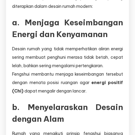
diterapkan dalam desain rumah modern:
a. Menjaga Keseimbangan
Energi dan Kenyamanan
Desain rumah yang tidak memperhatikan aliran energi
sering membuat penghuni merasa tidak betah, cepat
lelah, bahkan sering mengalami pertengkaran.
Fengshui membantu menjaga keseimbangan tersebut
dengan menata posisi ruangan agar
energi positif
(Chi)
dapat mengalir dengan lancar.
b. Menyelaraskan Desain
dengan Alam
Rumah yang mengikuti prinsip fengshui biasanya