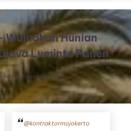
– Wujudkan Hunian
Djava Lumintu Panen
as Bersama Djava Lumintu Panen
@kontraktormojokerto