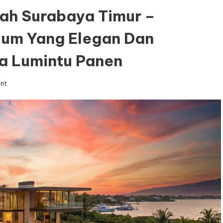
ah Surabaya Timur –
ium Yang Elegan Dan
a Lumintu Panen
on
nt
Kontraktor
Rumah
Mewah
Surabaya
Timur
–
Wujudkan
Hunian
Premium
yang
Elegan
dan
Berkelas