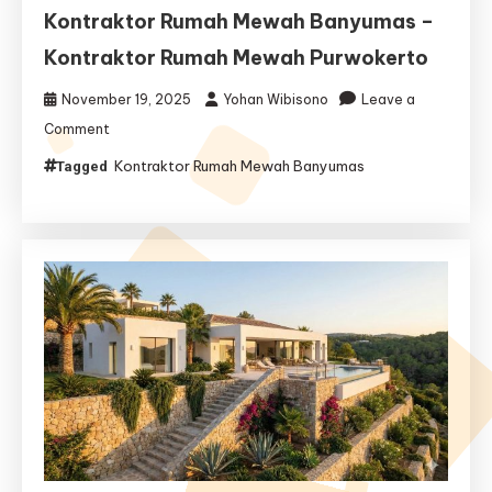
Kontraktor Rumah Mewah Banyumas –
Kontraktor Rumah Mewah Purwokerto
November 19, 2025
Yohan Wibisono
Leave a
on
Comment
Kontraktor
Kontraktor Rumah Mewah Banyumas
Tagged
Rumah
Mewah
Banyumas
–
Kontraktor
Rumah
Mewah
Purwokerto