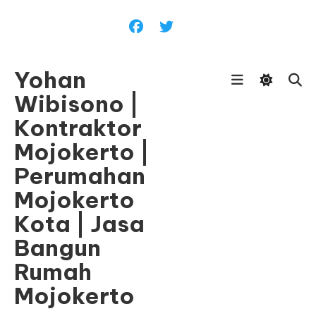
Skip
To
Content
Yohan
Wibisono |
Kontraktor
Mojokerto |
Perumahan
Mojokerto
Kota | Jasa
Bangun
Rumah
Mojokerto