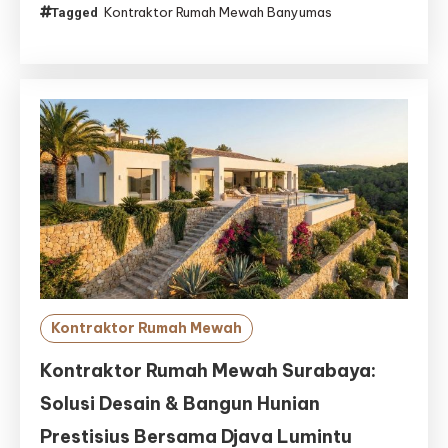
Kontraktor Rumah Mewah Banyumas
Tagged
Rumah
Mewah
Banyumas
–
Kontraktor
Rumah
Mewah
Purwokerto
Kontraktor Rumah Mewah
Kontraktor Rumah Mewah Surabaya:
Solusi Desain & Bangun Hunian
Prestisius Bersama Djava Lumintu