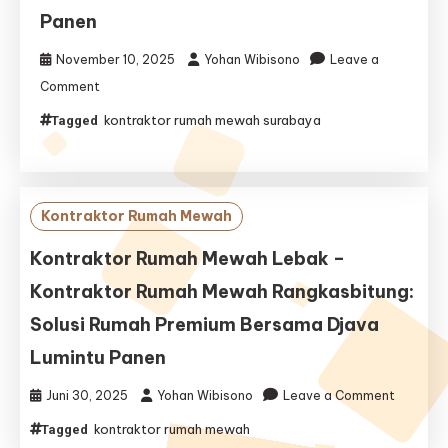
Panen
November 10, 2025
Yohan Wibisono
Leave a
on
Comment
Kontraktor
kontraktor rumah mewah surabaya
Tagged
Rumah
Mewah
Surabaya:
Solusi
Desain
Kontraktor Rumah Mewah
&
Bangun
Kontraktor Rumah Mewah Lebak –
Hunian
Kontraktor Rumah Mewah Rangkasbitung:
Prestisius
Bersama
Solusi Rumah Premium Bersama Djava
Djava
Lumintu Panen
Lumintu
Panen
on
Juni 30, 2025
Yohan Wibisono
Leave a Comment
Kontrakt
kontraktor rumah mewah
Tagged
Rumah