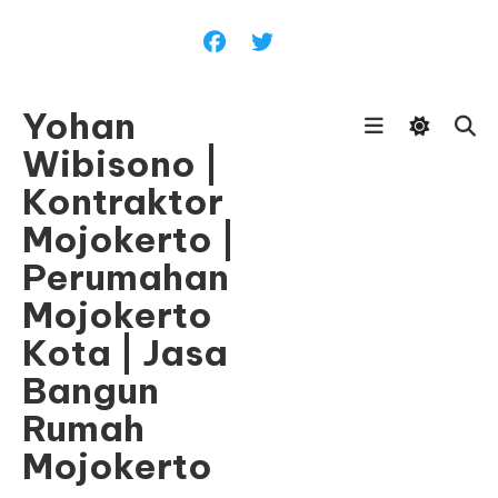
Skip
To
Content
Yohan
Wibisono |
Kontraktor
Mojokerto |
Perumahan
Mojokerto
Kota | Jasa
Bangun
Rumah
Mojokerto