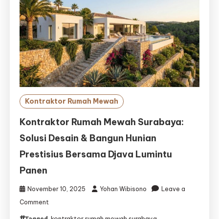
Mewah
Purwokerto
Kontraktor Rumah Mewah
Kontraktor Rumah Mewah Surabaya:
Solusi Desain & Bangun Hunian
Prestisius Bersama Djava Lumintu
Panen
November 10, 2025
Yohan Wibisono
Leave a
on
Comment
Kontraktor
kontraktor rumah mewah surabaya
Tagged