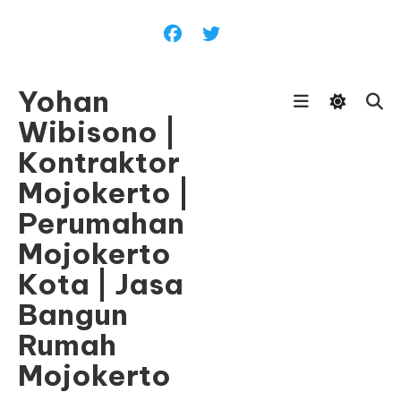
Skip
To
Content
Yohan
Wibisono |
Kontraktor
Mojokerto |
Perumahan
Mojokerto
Kota | Jasa
Bangun
Rumah
Mojokerto