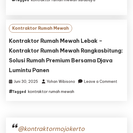
Rumah
Mewah
Surabaya:
Solusi
Desain
Kontraktor Rumah Mewah
&
Bangun
Kontraktor Rumah Mewah Lebak –
Hunian
Kontraktor Rumah Mewah Rangkasbitung:
Prestisius
Bersama
Solusi Rumah Premium Bersama Djava
Djava
Lumintu Panen
Lumintu
Panen
on
Juni 30, 2025
Yohan Wibisono
Leave a Comment
Kontrakt
kontraktor rumah mewah
Tagged
Rumah
Mewah
Lebak
–
Kontrakt
Rumah
@kontraktormojokerto
Mewah