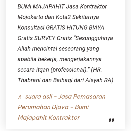
Rangkasb
BUMI MAJAPAHIT Jasa Kontraktor
Solusi
Rumah
Mojokerto dan Kota2 Sekitarnya
Premium
Konsultasi GRATIS HITUNG BIAYA
Bersam
Djava
Gratis SURVEY Gratis “Sesungguhnya
Lumintu
Panen
Allah mencintai seseorang yang
apabila bekerja, mengerjakannya
secara itqan (professional).” (HR.
Thabrani dan Baihaqi dari Aisyah RA)
♬ suara asli - Jasa Pemasaran
Perumahan Djava - Bumi
Majapahit Kontraktor