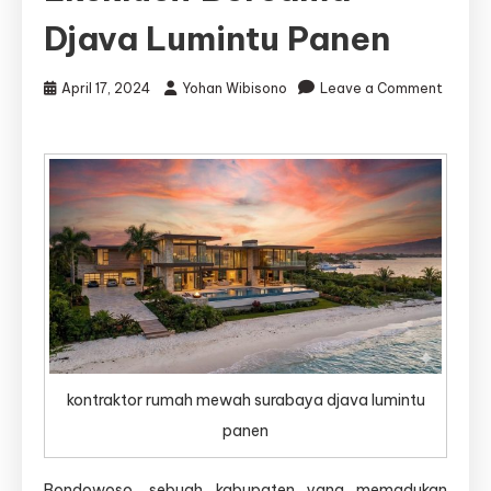
Djava Lumintu Panen
April 17, 2024
Yohan Wibisono
Leave a Comment
on
Kontraktor
Rumah
Mewah
Bondowoso
–
Wujudkan
Hunian
Eksklusif
Bersama
Djava
Lumintu
Panen
kontraktor rumah mewah surabaya djava lumintu
panen
Bondowoso, sebuah kabupaten yang memadukan