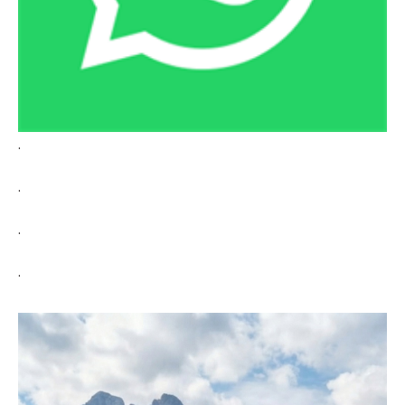
.
.
.
.