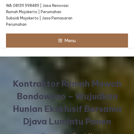
WA 081311 998489 | Jasa Renovasi
Rumah Mojokerto | Perumahan
Subsidi Mojokerto | Jasa Pemasaran
Perumahan
Menu
Kontraktor Rumah Mewah
Bondowoso – Wujudkan
Hunian Eksklusif Bersama
Djava Lumintu Panen