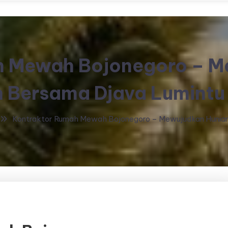
h Mewah Bojonegoro – M
n Bersama Djava Lumintu
Kontraktor Rumah Mewah Bojonegoro – Mewujudkan Hunian