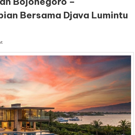
ah Bojonegoro –
pian Bersama Djava Lumintu
on
nt
Kontraktor
Rumah
Mewah
Bojonegoro
–
Mewujudkan
Hunian
Impian
Bersama
Djava
Lumintu
Panen