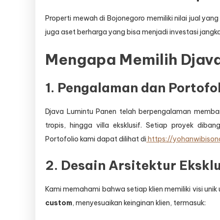
Properti mewah di Bojonegoro memiliki nilai jual ya
juga aset berharga yang bisa menjadi investasi jangk
Mengapa Memilih Djav
1. Pengalaman dan Portofo
Djava Lumintu Panen telah berpengalaman membang
tropis, hingga villa eksklusif. Setiap proyek dib
Portofolio kami dapat dilihat di
https://yohanwibiso
2. Desain Arsitektur Ekskl
Kami memahami bahwa setiap klien memiliki visi unik
custom
, menyesuaikan keinginan klien, termasuk: