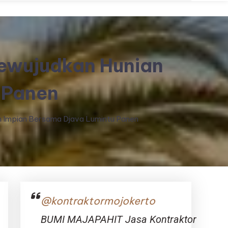
ewujudkan Hunian
 Panen
 Impian Bersama Djava Lumintu Panen
@kontraktormojokerto
BUMI MAJAPAHIT Jasa Kontraktor