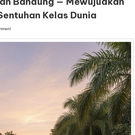
wah Bandung — Mewujudkan
Sentuhan Kelas Dunia
on
mment
Kontraktor
Rumah
Mewah
Bandung
—
Mewujudkan
Hunian
Impian
dengan
Sentuhan
Kelas
Dunia