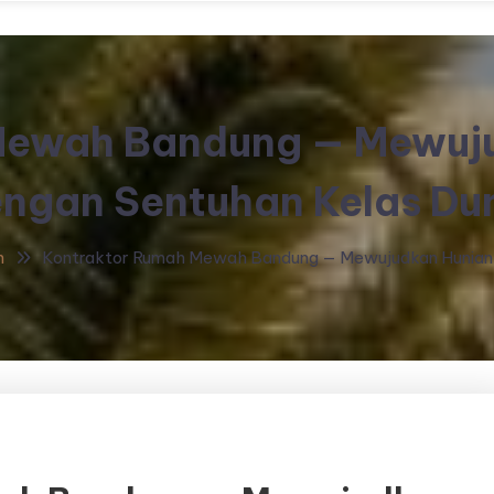
Mewah Bandung — Mewuju
ngan Sentuhan Kelas Du
h
Kontraktor Rumah Mewah Bandung — Mewujudkan Hunian I