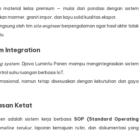
 material kelas premium — mulai dari pondasi dengan sistem
an marmer, granit impor, dan kayu solid kualitas ekspor.
angsung oleh tim
site engineer
berpengalaman agar hasil akhir tidak
tu.
m Integration
ng system
. Djava Lumintu Panen mampu mengintegrasikan sistem
rol suhu ruangan berbasis IoT.
ternasional, namun tetap disesuaikan dengan kebutuhan dan gaya
asan Ketat
en adalah sistem kerja berbasis
SOP (Standard Operating
imeline terukur
, laporan kemajuan rutin, dan dokumentasi yang