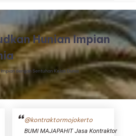
dkan Hunian Impian
nia
mpian dengan Sentuhan Kelas Dunia
@kontraktormojokerto
BUMI MAJAPAHIT Jasa Kontraktor