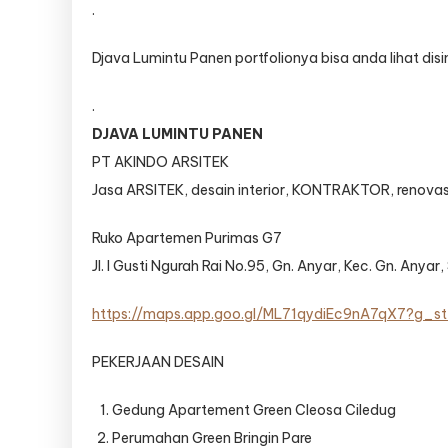
.
Djava Lumintu Panen portfolionya bisa anda lihat disin
.
DJAVA LUMINTU PANEN
PT AKINDO ARSITEK
Jasa ARSITEK, desain interior, KONTRAKTOR, renov
Ruko Apartemen Purimas G7
Jl. I Gusti Ngurah Rai No.95, Gn. Anyar, Kec. Gn. Any
https://maps.app.goo.gl/ML71qydiEc9nA7qX7?g_s
PEKERJAAN DESAIN
Gedung Apartement Green Cleosa Ciledug
Perumahan Green Bringin Pare