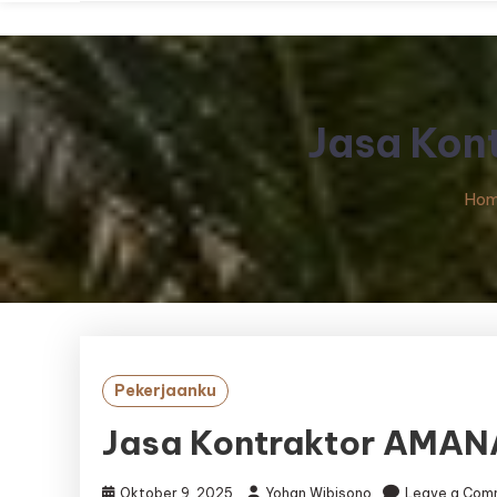
Jasa Kon
Ho
Pekerjaanku
Jasa Kontraktor AMAN
Oktober 9, 2025
Yohan Wibisono
Leave a Com