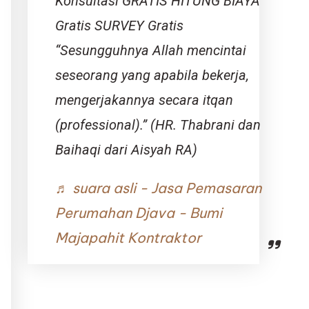
Konsultasi GRATIS HITUNG BIAYA
Gratis SURVEY Gratis
“Sesungguhnya Allah mencintai
seseorang yang apabila bekerja,
mengerjakannya secara itqan
(professional).” (HR. Thabrani dan
Baihaqi dari Aisyah RA)
♬ suara asli - Jasa Pemasaran
Perumahan Djava - Bumi
Majapahit Kontraktor