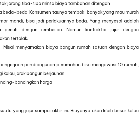
 tak jarang tiba-tiba minta biaya tambahan ditengah
a beda-beda. Konsumen taunya tembok, banyak yang mau murah
mar mandi, bisa jadi perlakuannya beda. Yang menyesal adalah
a penuh dengan rembesan. Namun kontraktor jujur dengan
kan tertolak.
u’. Misal menyamakan biaya bangun rumah satuan dengan biaya
i pengerjaan pembangunan perumahan bisa mengawasi 10 rumah,
i kalau jarak bangun berjauhan
anding-bandingkan harga
atu yang jujur sampai akhir ini. Biayanya akan lebih besar kalau