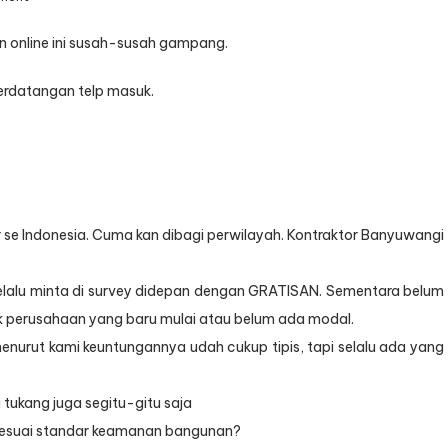
Jasa
Kontraktor
n online ini susah-susah gampang.
AMANAH
yang
berdatangan telp masuk.
Kupasarkan
tor se Indonesia. Cuma kan dibagi perwilayah. Kontraktor Banyuwangi
 selalu minta di survey didepan dengan GRATISAN. Sementara belum
ntuk perusahaan yang baru mulai atau belum ada modal.
nurut kami keuntungannya udah cukup tipis, tapi selalu ada yang
tukang juga segitu-gitu saja
 sesuai standar keamanan bangunan?