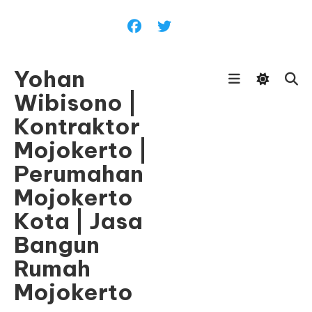
Skip
To
Content
Yohan
Wibisono |
Kontraktor
Mojokerto |
Perumahan
Mojokerto
Kota | Jasa
Bangun
Rumah
Mojokerto