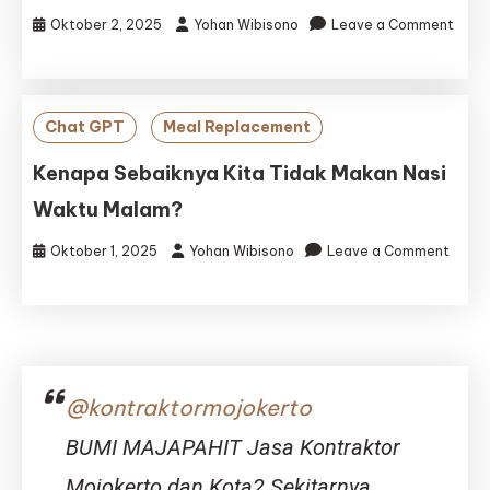
Oktober 2, 2025
Yohan Wibisono
Leave a Comment
on
7
Alasan
Kenapa
Chat GPT
Meal Replacement
Sebaiknya
Tidak
Kenapa Sebaiknya Kita Tidak Makan Nasi
Makan
Waktu Malam?
Nasi
di
Oktober 1, 2025
Yohan Wibisono
Leave a Comment
Malam
on
Hari
Kenapa
(Nomor
Sebaiknya
5
Kita
Pasti
Tidak
Belum
Makan
Kamu
@kontraktormojokerto
Nasi
Tahu!)
Waktu
BUMI MAJAPAHIT Jasa Kontraktor
Malam?
Mojokerto dan Kota2 Sekitarnya