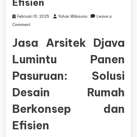
Efisien
Februari 10, 2025
Yohan Wibisono
Leave a
on
Comment
Jasa
Arsitek
Jasa Arsitek Djava
Djava
Lumintu
Lumintu Panen
Panen
Pasuruan:
Solusi
Pasuruan: Solusi
Desain
Rumah
Berkonsep
Desain Rumah
dan
Efisien
Berkonsep dan
Efisien