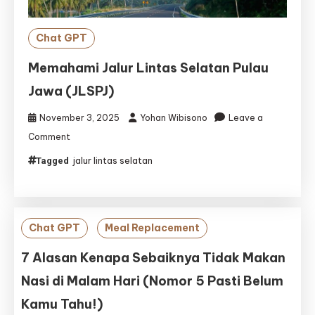
Chat GPT
Memahami Jalur Lintas Selatan Pulau
Jawa (JLSPJ)
November 3, 2025
Yohan Wibisono
Leave a
on
Comment
Memahami
jalur lintas selatan
Tagged
Jalur
Lintas
Selatan
Pulau
Jawa
Chat GPT
Meal Replacement
(JLSPJ)
7 Alasan Kenapa Sebaiknya Tidak Makan
Nasi di Malam Hari (Nomor 5 Pasti Belum
Kamu Tahu!)