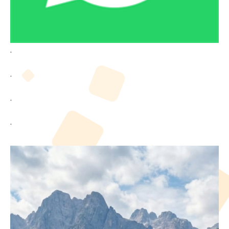
.
.
.
.