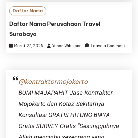
Nama,
Kontak
Daftar Nama
Web,
Alama
Daftar Nama Perusahaan Travel
Travel
Surabaya
Agent
dan
on
Maret 27, 2026
Yohan Wibisono
Leave a Comment
Perse
Dafta
Kendar
Nama
di
Perus
Mojoke
Travel
Surab
@kontraktormojokerto
BUMI MAJAPAHIT Jasa Kontraktor
Mojokerto dan Kota2 Sekitarnya
Konsultasi GRATIS HITUNG BIAYA
Gratis SURVEY Gratis “Sesungguhnya
Allah mencintai seseorang yang