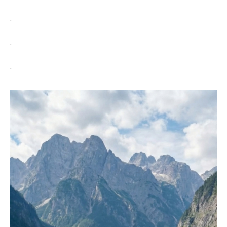
.
.
.