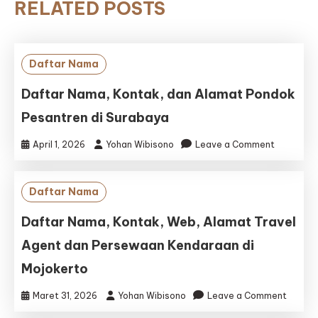
RELATED POSTS
Daftar Nama
Daftar Nama, Kontak, dan Alamat Pondok
Pesantren di Surabaya
on
April 1, 2026
Yohan Wibisono
Leave a Comment
Daftar
Nama,
Kontak,
Daftar Nama
dan
Alamat
Daftar Nama, Kontak, Web, Alamat Travel
Pondok
Agent dan Persewaan Kendaraan di
Pesantre
di
Mojokerto
Surabaya
on
Maret 31, 2026
Yohan Wibisono
Leave a Comment
Daftar