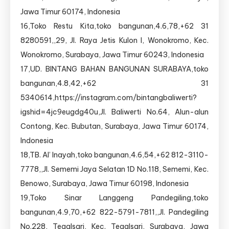
Jawa Timur 60174, Indonesia
16,Toko Restu Kita,toko bangunan,4.6,78,+62 31
8280591,,29, Jl. Raya Jetis Kulon I, Wonokromo, Kec.
Wonokromo, Surabaya, Jawa Timur 60243, Indonesia
17,UD. BINTANG BAHAN BANGUNAN SURABAYA,toko
bangunan,4.8,42,+62 31
5340614,https://instagram.com/bintangbaliwerti?
igshid=4jc9eugdg40u,Jl. Baliwerti No.64, Alun-alun
Contong, Kec. Bubutan, Surabaya, Jawa Timur 60174,
Indonesia
18,TB. Al’ Inayah,toko bangunan,4.6,54,+62 812-3110-
7778,,Jl. Sememi Jaya Selatan 1D No.118, Sememi, Kec.
Benowo, Surabaya, Jawa Timur 60198, Indonesia
19,Toko Sinar Langgeng Pandegiling,toko
bangunan,4.9,70,+62 822-5791-7811,,Jl. Pandegiling
No.228, Tegalsari, Kec. Tegalsari, Surabaya, Jawa