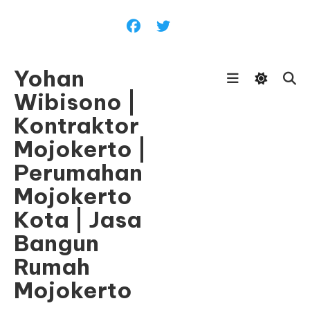
Skip
To
Content
Yohan
Wibisono |
Kontraktor
Mojokerto |
Perumahan
Mojokerto
Kota | Jasa
Bangun
Rumah
Mojokerto