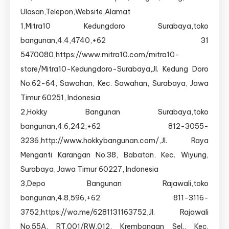
Kontak,
Ulasan,Telepon,Website,Alamat
Alamat
Toko
1,Mitra10 Kedungdoro Surabaya,toko
Bangunan
bangunan,4.4,4740,+62 31
di
5470080,https://www.mitra10.com/mitra10-
Surabaya
store/Mitra10-Kedungdoro-Surabaya,Jl. Kedung Doro
No.62-64, Sawahan, Kec. Sawahan, Surabaya, Jawa
Timur 60251, Indonesia
2,Hokky Bangunan Surabaya,toko
bangunan,4.6,242,+62 812-3055-
3236,http://www.hokkybangunan.com/,Jl. Raya
Menganti Karangan No.38, Babatan, Kec. Wiyung,
Surabaya, Jawa Timur 60227, Indonesia
3,Depo Bangunan Rajawali,toko
bangunan,4.8,596,+62 811-3116-
3752,https://wa.me/6281131163752,Jl. Rajawali
No.55A, RT.001/RW.012, Krembangan Sel., Kec.