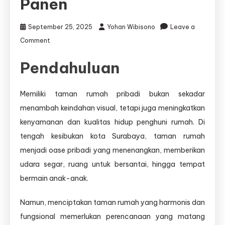
Panen
September 25, 2025
Yohan Wibisono
Leave a
on
Comment
Arsitek
Taman
Pendahuluan
Rumah
Pribadi
Surabaya
Memiliki taman rumah pribadi bukan sekadar
–
menambah keindahan visual, tetapi juga meningkatkan
Solusi
kenyamanan dan kualitas hidup penghuni rumah. Di
Desain
Eksklusif
tengah kesibukan kota Surabaya, taman rumah
oleh
menjadi oase pribadi yang menenangkan, memberikan
Djava
udara segar, ruang untuk bersantai, hingga tempat
Lumintu
Panen
bermain anak-anak.
Namun, menciptakan taman rumah yang harmonis dan
fungsional memerlukan perencanaan yang matang