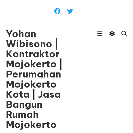
Skip
To
Content
Yohan
Wibisono |
Kontraktor
Mojokerto |
Perumahan
Mojokerto
Kota | Jasa
Bangun
Rumah
Mojokerto