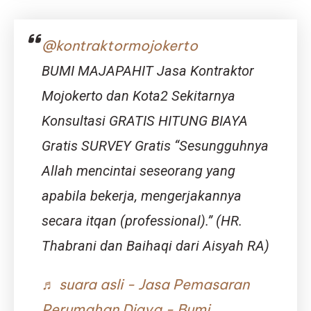
Kanak
Surabaya
—
@kontraktormojokerto
Djava
Lumintu
BUMI MAJAPAHIT Jasa Kontraktor
Panen,
Ahli
Mojokerto dan Kota2 Sekitarnya
Desain
Konsultasi GRATIS HITUNG BIAYA
Sekolah
Anak
Gratis SURVEY Gratis “Sesungguhnya
yang
Aman,
Allah mencintai seseorang yang
Edukatif,
apabila bekerja, mengerjakannya
dan
Menyenangkan
secara itqan (professional).” (HR.
Thabrani dan Baihaqi dari Aisyah RA)
♬ suara asli - Jasa Pemasaran
Perumahan Djava - Bumi