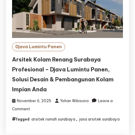
Djava Lumintu Panen
Arsitek Kolam Renang Surabaya
Profesional – Djava Lumintu Panen,
Solusi Desain & Pembangunan Kolam
Impian Anda
November 6, 2025
Yohan Wibisono
Leave a
on
Comment
Arsitek
arsitek rumah surabaya
jasa arsitek surabaya
Tagged
,
Kolam
Renang
Surabaya