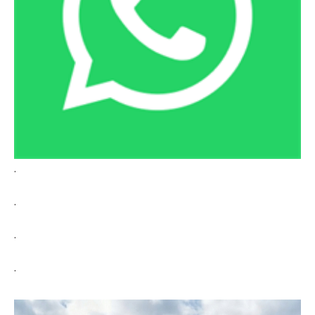
.
.
.
.