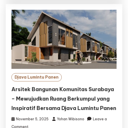
Profesional
–
Djava
Lumintu
Panen,
Solusi
Desain
&
Pembangunan
Kolam
Impian
Anda
Djava Lumintu Panen
Arsitek Bangunan Komunitas Surabaya
– Mewujudkan Ruang Berkumpul yang
Inspiratif Bersama Djava Lumintu Panen
November 5, 2025
Yohan Wibisono
Leave a
on
Comment