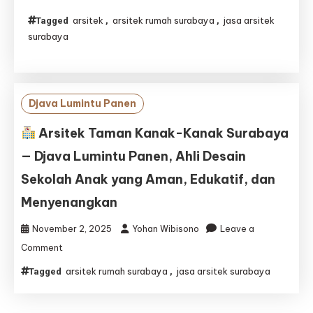
Arsitek
arsitek
arsitek rumah surabaya
jasa arsitek
Tagged
,
,
Bangunan
surabaya
Komunitas
Surabaya
–
Mewujudkan
Ruang
Djava Lumintu Panen
Berkumpul
yang
Arsitek Taman Kanak-Kanak Surabaya
Inspiratif
— Djava Lumintu Panen, Ahli Desain
Bersama
Djava
Sekolah Anak yang Aman, Edukatif, dan
Lumintu
Panen
Menyenangkan
November 2, 2025
Yohan Wibisono
Leave a
on
Comment
arsitek rumah surabaya
jasa arsitek surabaya
Tagged
,
Arsitek
Taman
Kanak-