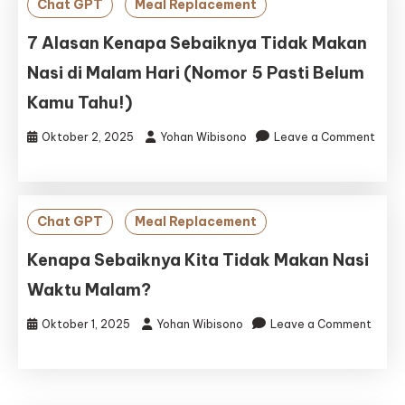
Chat GPT
Meal Replacement
(JLSPJ)
7 Alasan Kenapa Sebaiknya Tidak Makan
Nasi di Malam Hari (Nomor 5 Pasti Belum
Kamu Tahu!)
Oktober 2, 2025
Yohan Wibisono
Leave a Comment
on
7
Alasan
Kenapa
Chat GPT
Meal Replacement
Sebaiknya
Tidak
Kenapa Sebaiknya Kita Tidak Makan Nasi
Makan
Waktu Malam?
Nasi
di
Oktober 1, 2025
Yohan Wibisono
Leave a Comment
Malam
on
Hari
Kenapa
(Nomor
Sebaiknya
5
Kita
Pasti