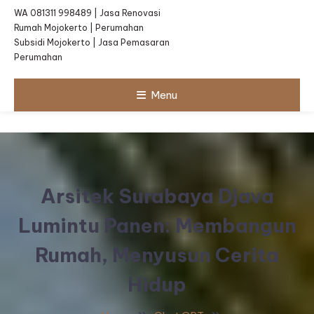
WA 081311 998489 | Jasa Renovasi
Rumah Mojokerto | Perumahan
Subsidi Mojokerto | Jasa Pemasaran
Perumahan
Menu
Arsitek Surabaya Djava
Lumintu Panen: Membangun
Rumah, Menyusun Cerita
Hidup