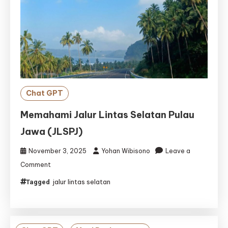
Chat GPT
Memahami Jalur Lintas Selatan Pulau
Jawa (JLSPJ)
November 3, 2025
Yohan Wibisono
Leave a
on
Comment
Memahami
jalur lintas selatan
Tagged
Jalur
Lintas
Selatan
Pulau
Jawa