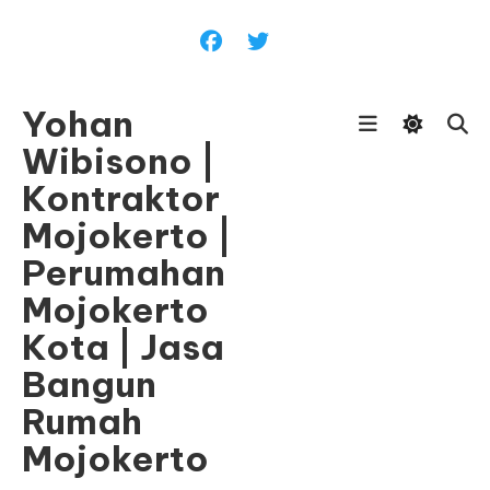
Skip
To
Content
Yohan
Wibisono |
Kontraktor
Mojokerto |
Perumahan
Mojokerto
Kota | Jasa
Bangun
Rumah
Mojokerto