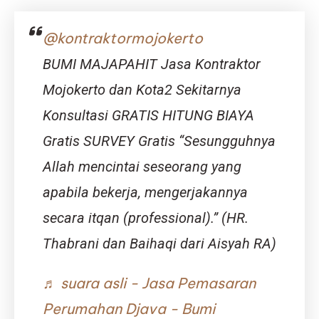
Tidak
Belum
Makan
Kamu
@kontraktormojokerto
Nasi
Tahu!)
Waktu
BUMI MAJAPAHIT Jasa Kontraktor
Malam?
Mojokerto dan Kota2 Sekitarnya
Konsultasi GRATIS HITUNG BIAYA
Gratis SURVEY Gratis “Sesungguhnya
Allah mencintai seseorang yang
apabila bekerja, mengerjakannya
secara itqan (professional).” (HR.
Thabrani dan Baihaqi dari Aisyah RA)
♬ suara asli - Jasa Pemasaran
Perumahan Djava - Bumi