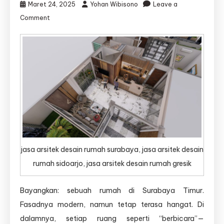
Maret 24, 2025
Yohan Wibisono
Leave a
on
Comment
Arsitek
Surabaya
Djava
Lumintu
Panen:
Membangun
Rumah,
Menyusun
Cerita
Hidup
jasa arsitek desain rumah surabaya, jasa arsitek desain
rumah sidoarjo, jasa arsitek desain rumah gresik
Bayangkan: sebuah rumah di Surabaya Timur.
Fasadnya modern, namun tetap terasa hangat. Di
dalamnya, setiap ruang seperti “berbicara”—