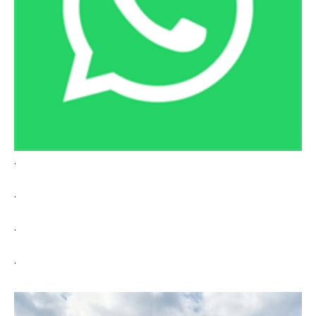
.
.
.
.