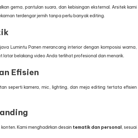
an gema, pantulan suara, dan kebisingan eksternal. Arsitek kami
ekaman terdengar jernih tanpa perlu banyak editing.
tik
Djava Lumintu Panen merancang interior dengan komposisi warna,
atar belakang video Anda terlihat profesional dan menarik.
an Efisien
n seperti kamera, mic, lighting, dan meja editing tertata efisien
randing
t konten. Kami menghadirkan desain
tematik dan personal
, sesuai