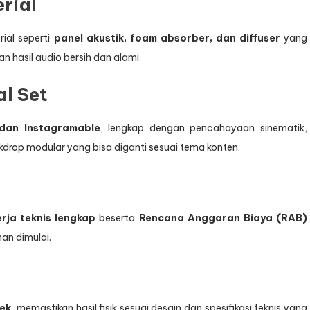
rial
ial seperti
panel akustik, foam absorber, dan diffuser
yang
 hasil audio bersih dan alami.
al Set
 dan Instagramable
, lengkap dengan pencahayaan sinematik,
kdrop modular yang bisa diganti sesuai tema konten.
rja teknis lengkap
beserta
Rencana Anggaran Biaya (RAB)
an dimulai.
ek
, memastikan hasil fisik sesuai desain dan spesifikasi teknis yang