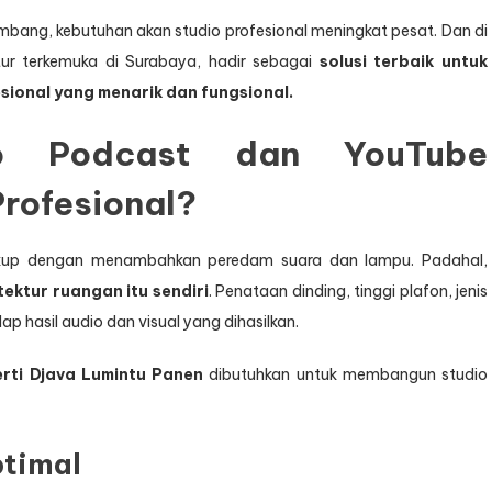
Akustik
embang, kebutuhan akan studio profesional meningkat pesat. Dan di
dan
tur terkemuka di Surabaya, hadir sebagai
solusi terbaik untuk
Estetika
ional yang menarik dan fungsional.
yang
Meningkatkan
Branding
 Podcast dan YouTube
Digital
Anda
rofesional?
ukup dengan menambahkan peredam suara dan lampu. Padahal,
tektur ruangan itu sendiri
. Penataan dinding, tinggi plafon, jenis
ap hasil audio dan visual yang dihasilkan.
erti Djava Lumintu Panen
dibutuhkan untuk membangun studio
ptimal