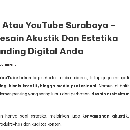
t Atau YouTube Surabaya –
esain Akustik Dan Estetika
nding Digital Anda
on
 Comment
Arsitek
Studio
YouTube
bukan lagi sekadar media hiburan, tetapi juga menjadi
Podcast
ng, bisnis kreatif, hingga media profesional
. Namun, di balik
atau
YouTube
elemen penting yang sering luput dari perhatian:
desain arsitektur
Surabaya
–
Djava
n hanya soal estetika, melainkan juga
kenyamanan akustik,
Lumintu
duktivitas dan kualitas konten.
Panen,
Desain