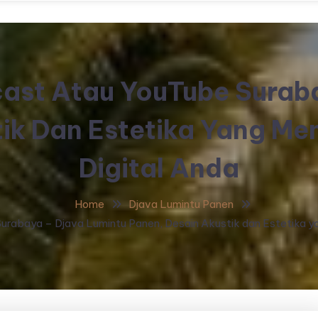
cast Atau YouTube Surab
tik Dan Estetika Yang Me
Digital Anda
Home
Djava Lumintu Panen
urabaya – Djava Lumintu Panen, Desain Akustik dan Estetika y