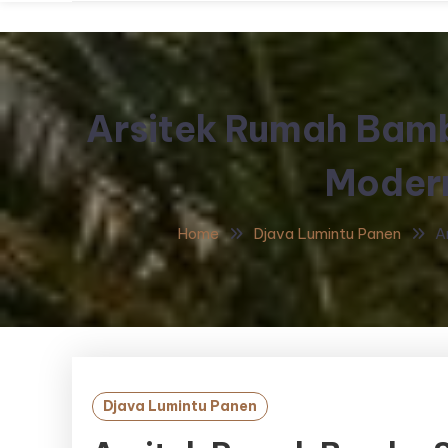
Arsitek Rumah Bam
Modern
Home
Djava Lumintu Panen
A
Djava Lumintu Panen