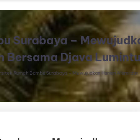
bu Surabaya – Mewujudka
 Bersama Djava Lumint
rsitek Rumah Bambu Surabaya – Mewujudkan Hunian Alami dan