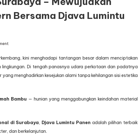
Surabaya – Mewujudkan
rn Bersama Djava Lumintu
on
ment
Arsitek
Rumah
erkembang, kini menghadapi tantangan besar dalam menciptakan
Bambu
h lingkungan. Di tengah panasnya udara perkotaan dan padatnya
Surabaya
–
ur yang menghadirkan kesejukan alami tanpa kehilangan sisi estetika
Mewujudkan
Hunian
Alami
umah Bambu
— hunian yang menggabungkan keindahan material
dan
Modern
Bersama
Djava
onal di Surabaya
,
Djava Lumintu Panen
adalah pilihan terbaik
Lumintu
er, dan berkelanjutan.
Panen