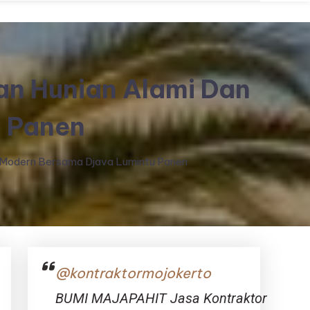
n Hunian Alami Dan
u Panen
 Modern Bersama Djava Lumintu Panen
@kontraktormojokerto
BUMI MAJAPAHIT Jasa Kontraktor