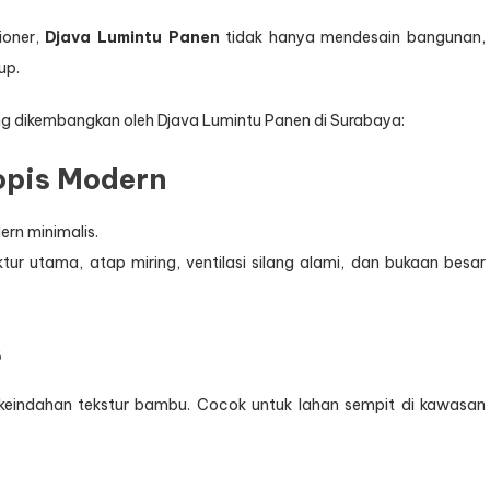
ioner,
Djava Lumintu Panen
tidak hanya mendesain bangunan,
up.
g dikembangkan oleh Djava Lumintu Panen di Surabaya:
opis Modern
rn minimalis.
ur utama, atap miring, ventilasi silang alami, dan bukaan besar
s
keindahan tekstur bambu. Cocok untuk lahan sempit di kawasan