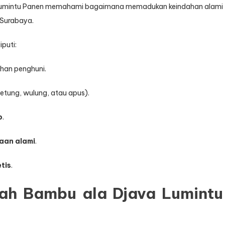
a Lumintu Panen memahami bagaimana memadukan keindahan alami
Surabaya.
puti:
han penghuni.
etung, wulung, atau apus).
p
.
aan alami
.
etis
.
h Bambu ala Djava Lumintu