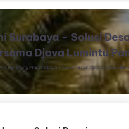
ni Surabaya – Solusi Desai
rsama Djava Lumintu Pa
Arsitek Kilang Mini Surabaya – Solusi Desain Industri Efisien B