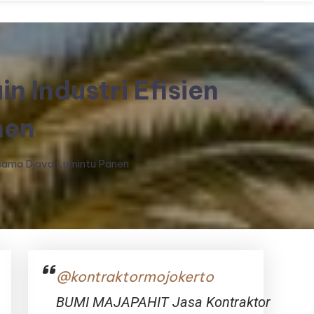
n Industri Efisien
nen
ersama Djava Lumintu Panen
@kontraktormojokerto
BUMI MAJAPAHIT Jasa Kontraktor