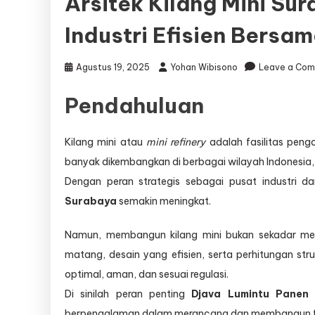
Arsitek Kilang Mini Sur
Industri Efisien Bersa
Agustus 19, 2025
Yohan Wibisono
Leave a Co
Pendahuluan
Kilang mini atau
mini refinery
adalah fasilitas peng
banyak dikembangkan di berbagai wilayah Indonesia
Dengan peran strategis sebagai pusat industri d
Surabaya
semakin meningkat.
Namun, membangun kilang mini bukan sekadar meny
matang, desain yang efisien, serta perhitungan stru
optimal, aman, dan sesuai regulasi.
Di sinilah peran penting
Djava Lumintu Panen
berpengalaman dalam merancang dan membangun fasil