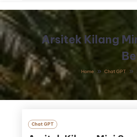
Arsitek Kilang Mi
Be
Home
Chat GPT
Chat GPT