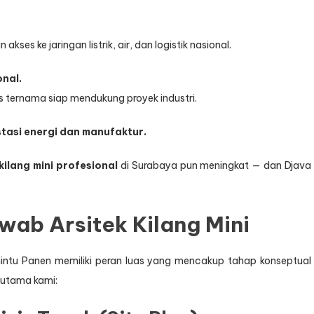
ses ke jaringan listrik, air, dan logistik nasional.
onal.
tas ternama siap mendukung proyek industri.
tasi energi dan manufaktur.
kilang mini profesional
di Surabaya pun meningkat — dan Djava
ab Arsitek Kilang Mini
mintu Panen memiliki peran luas yang mencakup tahap konseptual
 utama kami: