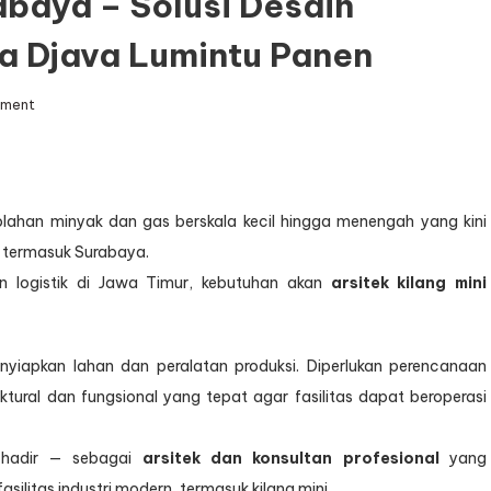
abaya – Solusi Desain
ma Djava Lumintu Panen
on
mment
Arsitek
Kilang
Mini
Surabaya
–
olahan minyak dan gas berskala kecil hingga menengah yang kini
Solusi
, termasuk Surabaya.
Desain
an logistik di Jawa Timur, kebutuhan akan
arsitek kilang mini
Industri
Efisien
Bersama
Djava
iapkan lahan dan peralatan produksi. Diperlukan perencanaan
Lumintu
ktural dan fungsional yang tepat agar fasilitas dapat beroperasi
Panen
hadir — sebagai
arsitek dan konsultan profesional
yang
itas industri modern, termasuk kilang mini.