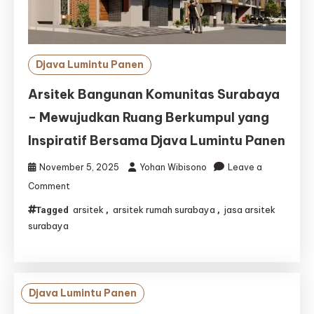
Pembangunan
Kolam
Impian
Anda
Djava Lumintu Panen
Arsitek Bangunan Komunitas Surabaya
– Mewujudkan Ruang Berkumpul yang
Inspiratif Bersama Djava Lumintu Panen
November 5, 2025
Yohan Wibisono
Leave a
on
Comment
Arsitek
arsitek
arsitek rumah surabaya
jasa arsitek
Tagged
,
,
Bangunan
surabaya
Komunitas
Surabaya
–
Mewujudkan
Ruang
Djava Lumintu Panen
Berkumpul