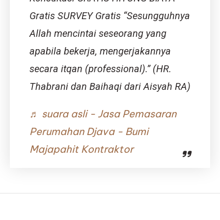
Anak
Gratis SURVEY Gratis “Sesungguhnya
yang
Aman,
Allah mencintai seseorang yang
Edukatif,
apabila bekerja, mengerjakannya
dan
Menyenangkan
secara itqan (professional).” (HR.
Thabrani dan Baihaqi dari Aisyah RA)
♬ suara asli - Jasa Pemasaran
Perumahan Djava - Bumi
Majapahit Kontraktor