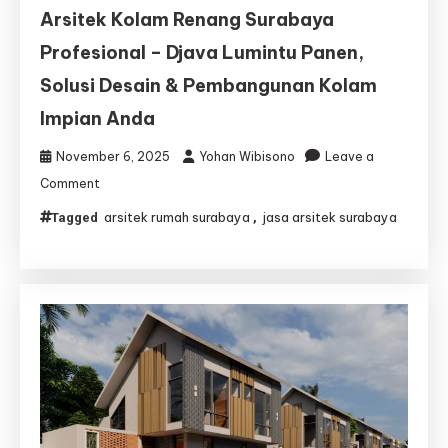
Arsitek Kolam Renang Surabaya
Profesional – Djava Lumintu Panen,
Solusi Desain & Pembangunan Kolam
Impian Anda
November 6, 2025
Yohan Wibisono
Leave a
on
Comment
Arsitek
arsitek rumah surabaya
jasa arsitek surabaya
Tagged
,
Kolam
Renang
Surabaya
Profesional
–
Djava
Lumintu
Panen,
Solusi
Desain
&