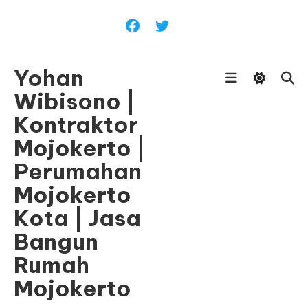
Skip
To
Content
Yohan
Wibisono |
Kontraktor
Mojokerto |
Perumahan
Mojokerto
Kota | Jasa
Bangun
Rumah
Mojokerto