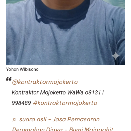
Yohan Wibisono
@kontraktormojokerto
Kontraktor Mojokerto WaWa o81311
#kontraktormojokerto
998489
♬ suara asli - Jasa Pemasaran
Perumahan Djava - Bumi Majapahit