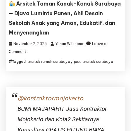
yang
Arsitek Taman Kanak-Kanak Surabaya
Inspiratif
— Djava Lumintu Panen, Ahli Desain
Bersama
Djava
Sekolah Anak yang Aman, Edukatif, dan
Lumintu
Panen
Menyenangkan
November 2, 2025
Yohan Wibisono
Leave a
on
Comment
arsitek rumah surabaya
jasa arsitek surabaya
Tagged
,
Arsitek
Taman
Kanak-
Kanak
Surabaya
—
@kontraktormojokerto
Djava
Lumintu
BUMI MAJAPAHIT Jasa Kontraktor
Panen,
Ahli
Mojokerto dan Kota2 Sekitarnya
Desain
Konsultasi GRATIS HITUNG BIAYA
Sekolah