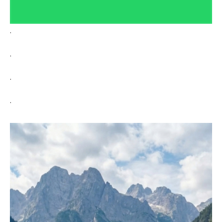
.
.
.
.