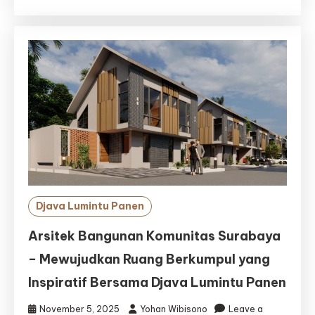
Surabaya
Profesional
–
Djava
Lumintu
Panen,
Solusi
Desain
&
Pembangunan
Kolam
Impian
Anda
Djava Lumintu Panen
Arsitek Bangunan Komunitas Surabaya
– Mewujudkan Ruang Berkumpul yang
Inspiratif Bersama Djava Lumintu Panen
November 5, 2025
Yohan Wibisono
Leave a