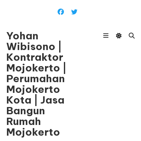
Skip
To
Content
Yohan
Wibisono |
Kontraktor
Mojokerto |
Perumahan
Mojokerto
Kota | Jasa
Bangun
Rumah
Mojokerto