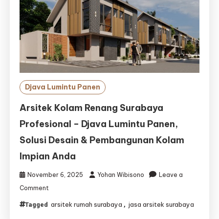
Djava Lumintu Panen
Arsitek Kolam Renang Surabaya
Profesional – Djava Lumintu Panen,
Solusi Desain & Pembangunan Kolam
Impian Anda
November 6, 2025
Yohan Wibisono
Leave a
on
Comment
Arsitek
arsitek rumah surabaya
jasa arsitek surabaya
Tagged
,
Kolam
Renang