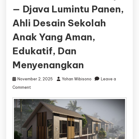
— Djava Lumintu Panen,
Ahli Desain Sekolah
Anak Yang Aman,
Edukatif, Dan
Menyenangkan
November 2, 2025
Yohan Wibisono
Leave a
on
Comment
Arsitek
Taman
Kanak-
Kanak
Surabaya
—
Djava