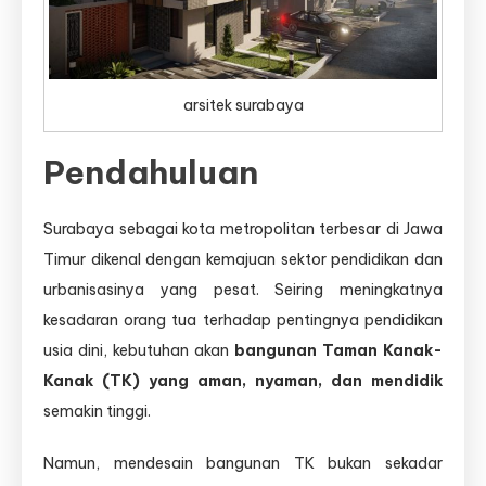
Lumintu
Panen,
Ahli
Desain
arsitek surabaya
Sekolah
Anak
yang
Pendahuluan
Aman,
Edukatif,
dan
Surabaya sebagai kota metropolitan terbesar di Jawa
Menyenangkan
Timur dikenal dengan kemajuan sektor pendidikan dan
urbanisasinya yang pesat. Seiring meningkatnya
kesadaran orang tua terhadap pentingnya pendidikan
usia dini, kebutuhan akan
bangunan Taman Kanak-
Kanak (TK) yang aman, nyaman, dan mendidik
semakin tinggi.
Namun, mendesain bangunan TK bukan sekadar