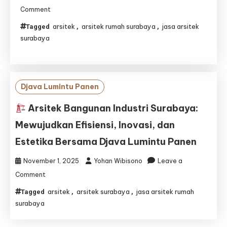
on
Comment
Arsitek
arsitek
arsitek rumah surabaya
jasa arsitek
Tagged
,
,
Bangunan
surabaya
Komunitas
Surabaya
–
Mewujudkan
Ruang
Djava Lumintu Panen
Berkumpul
yang
Arsitek Bangunan Industri Surabaya:
Inspiratif
Mewujudkan Efisiensi, Inovasi, dan
Bersama
Djava
Estetika Bersama Djava Lumintu Panen
Lumintu
Panen
November 1, 2025
Yohan Wibisono
Leave a
on
Comment
arsitek
arsitek surabaya
jasa arsitek rumah
Tagged
,
,
Arsitek
surabaya
Bangunan
Industri
Surabaya: