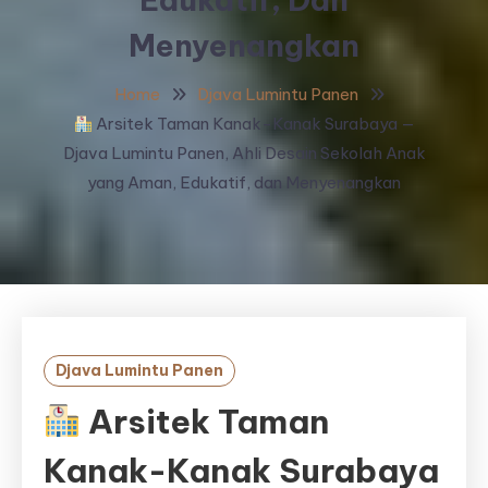
Menyenangkan
Home
Djava Lumintu Panen
Arsitek Taman Kanak-Kanak Surabaya —
Djava Lumintu Panen, Ahli Desain Sekolah Anak
yang Aman, Edukatif, dan Menyenangkan
Djava Lumintu Panen
Arsitek Taman
Kanak-Kanak Surabaya