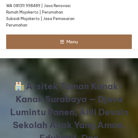
WA 081311 998489 | Jasa Renovasi
Rumah Mojokerto | Perumahan
Subsidi Mojokerto | Jasa Pemasaran
Perumahan
Menu
Arsitek Taman Kanak-
Kanak Surabaya — Djava
Lumintu Panen, Ahli Desain
Sekolah Anak Yang Aman,
Edukatif, Dan