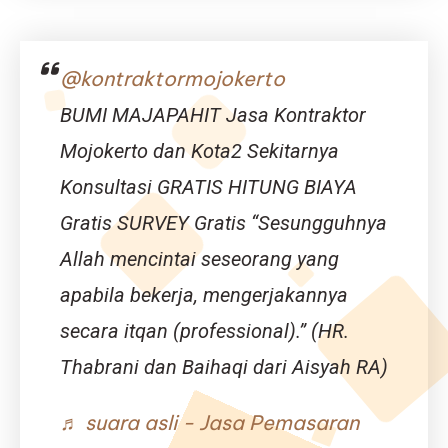
Mewujudkan
Efisiensi,
Inovasi,
@kontraktormojokerto
dan
Estetika
BUMI MAJAPAHIT Jasa Kontraktor
Bersama
Djava
Mojokerto dan Kota2 Sekitarnya
Lumintu
Konsultasi GRATIS HITUNG BIAYA
Panen
Gratis SURVEY Gratis “Sesungguhnya
Allah mencintai seseorang yang
apabila bekerja, mengerjakannya
secara itqan (professional).” (HR.
Thabrani dan Baihaqi dari Aisyah RA)
♬ suara asli - Jasa Pemasaran