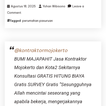
Agustus 18, 2025
Yohan Wibisono
Leave a
on
Comment
Rumah
perumahan pasuruan
Tagged
Pasuruan
Tanpa
DP,
Perumahan
Pasuruan
DP
@kontraktormojokerto
Nol
–
BUMI MAJAPAHIT Jasa Kontraktor
GREEN
AMANAH
Mojokerto dan Kota2 Sekitarnya
Konsultasi GRATIS HITUNG BIAYA
Gratis SURVEY Gratis “Sesungguhnya
Allah mencintai seseorang yang
apabila bekerja, mengerjakannya