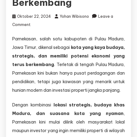
Berkembang
Oktober 22, 2024
Yohan Wibisono
Leave a
on
Comment
Perumahan
Pamekasan, salah satu kabupaten di Pulau Madura,
Pamekasan
Jawa Timur, dikenal sebagai
kota yang kaya budaya,
–
Hunian
strategis, dan memiliki potensi ekonomi yang
Modern
terus berkembang
. Terletak di tengah Pulau Madura,
di
Pamekasan kini bukan hanya pusat perdagangan dan
Kota
Madura
pendidikan, tetapi juga kawasan yang menarik untuk
yang
hunian modern dan investasi properti jangka panjang.
Makin
Berkembang
Dengan kombinasi
lokasi strategis, budaya khas
Madura, dan suasana kota yang nyaman
,
Pamekasan kini mulai dilirik oleh masyarakat lokal
maupun investor yang ingin memiliki properti di wilayah