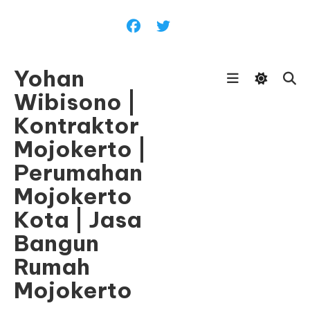
Skip
To
Content
Yohan
Wibisono |
Kontraktor
Mojokerto |
Perumahan
Mojokerto
Kota | Jasa
Bangun
Rumah
Mojokerto