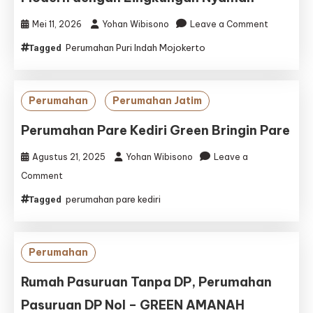
on
Mei 11, 2026
Yohan Wibisono
Leave a Comment
Perumaha
Perumahan Puri Indah Mojokerto
Tagged
Puri
Indah
Mojokerto
Hunian
Perumahan
Perumahan Jatim
Modern
dengan
Perumahan Pare Kediri Green Bringin Pare
Lingkunga
Nyaman
Agustus 21, 2025
Yohan Wibisono
Leave a
on
Comment
Perumahan
perumahan pare kediri
Tagged
Pare
Kediri
Green
Bringin
Perumahan
Pare
Rumah Pasuruan Tanpa DP, Perumahan
Pasuruan DP Nol – GREEN AMANAH