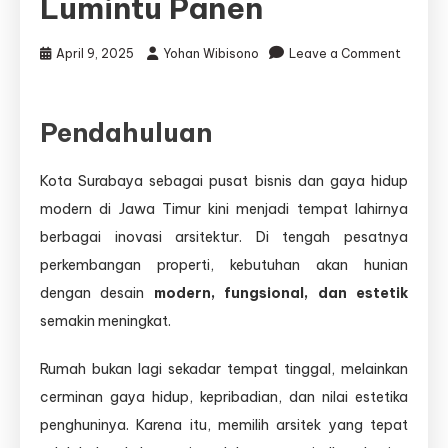
Lumintu Panen
April 9, 2025
Yohan Wibisono
Leave a Comment
on
Arsitek
Pendahuluan
Rumah
Modern
Kota Surabaya sebagai pusat bisnis dan gaya hidup
Surabaya
–
modern di Jawa Timur kini menjadi tempat lahirnya
Wujudkan
berbagai inovasi arsitektur. Di tengah pesatnya
Hunian
perkembangan properti, kebutuhan akan hunian
Impian
Bersama
dengan desain
modern, fungsional, dan estetik
Djava
semakin meningkat.
Lumintu
Panen
Rumah bukan lagi sekadar tempat tinggal, melainkan
cerminan gaya hidup, kepribadian, dan nilai estetika
penghuninya. Karena itu, memilih arsitek yang tepat