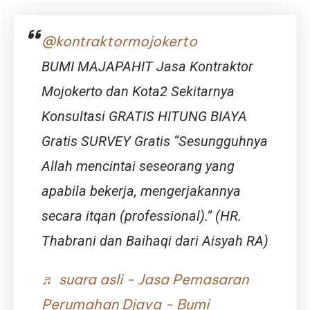
Kita
Pasti
Tidak
Belum
Makan
Kamu
@kontraktormojokerto
Nasi
Tahu!)
Waktu
BUMI MAJAPAHIT Jasa Kontraktor
Malam?
Mojokerto dan Kota2 Sekitarnya
Konsultasi GRATIS HITUNG BIAYA
Gratis SURVEY Gratis “Sesungguhnya
Allah mencintai seseorang yang
apabila bekerja, mengerjakannya
secara itqan (professional).” (HR.
Thabrani dan Baihaqi dari Aisyah RA)
♬ suara asli - Jasa Pemasaran
Perumahan Djava - Bumi