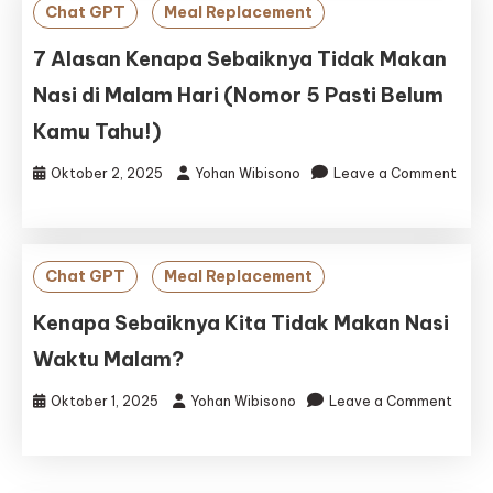
Jawa
Chat GPT
Meal Replacement
(JLSPJ)
7 Alasan Kenapa Sebaiknya Tidak Makan
Nasi di Malam Hari (Nomor 5 Pasti Belum
Kamu Tahu!)
Oktober 2, 2025
Yohan Wibisono
Leave a Comment
on
7
Alasan
Kenapa
Chat GPT
Meal Replacement
Sebaiknya
Tidak
Kenapa Sebaiknya Kita Tidak Makan Nasi
Makan
Waktu Malam?
Nasi
di
Oktober 1, 2025
Yohan Wibisono
Leave a Comment
Malam
on
Hari
Kenapa
(Nomor
Sebaiknya
5