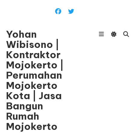
Skip
To
Content
Yohan
Wibisono |
Kontraktor
Mojokerto |
Perumahan
Mojokerto
Kota | Jasa
Bangun
Rumah
Mojokerto