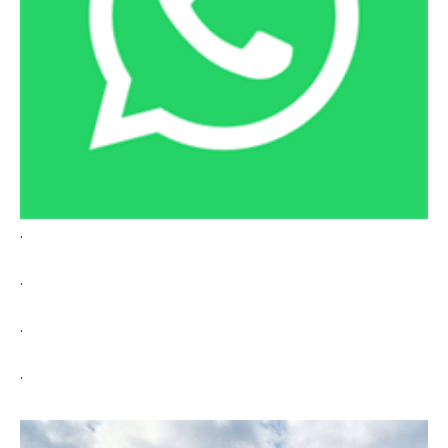
.
.
.
.