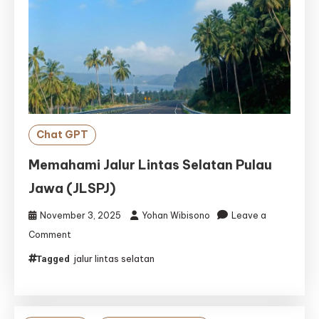
Chat GPT
Memahami Jalur Lintas Selatan Pulau
Jawa (JLSPJ)
November 3, 2025
Yohan Wibisono
Leave a
on
Comment
Memahami
jalur lintas selatan
Tagged
Jalur
Lintas
Selatan
Pulau