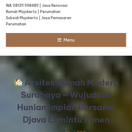
WA 081311 998489 | Jasa Renovasi
Rumah Mojokerto | Perumahan
Subsidi Mojokerto | Jasa Pemasaran
Perumahan
Menu
Arsitek Rumah Modern
Surabaya – Wujudkan
Hunian Impian Bersama
Djava Lumintu Panen