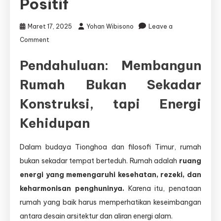
Positif
Maret 17, 2025
Yohan Wibisono
Leave a
on
Comment
Arsitek
Pendahuluan: Membangun
Fengshui
Surabaya
Rumah Bukan Sekadar
–
Konstruksi, tapi Energi
Wujudkan
Hunian
Kehidupan
Harmonis,
Indah,
dan
Dalam budaya Tionghoa dan filosofi Timur, rumah
Penuh
bukan sekadar tempat berteduh. Rumah adalah
ruang
Energi
Positif
energi yang memengaruhi kesehatan, rezeki, dan
keharmonisan penghuninya.
Karena itu, penataan
rumah yang baik harus memperhatikan keseimbangan
antara desain arsitektur dan aliran energi alam.