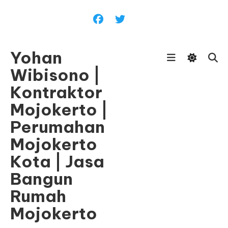
Skip
To
Content
Yohan
Wibisono |
Kontraktor
Mojokerto |
Perumahan
Mojokerto
Kota | Jasa
Bangun
Rumah
Mojokerto