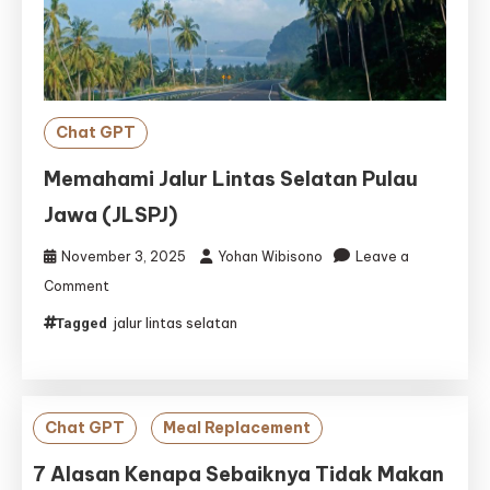
Chat GPT
Memahami Jalur Lintas Selatan Pulau
Jawa (JLSPJ)
November 3, 2025
Yohan Wibisono
Leave a
on
Comment
Memahami
jalur lintas selatan
Tagged
Jalur
Lintas
Selatan
Pulau
Jawa
Chat GPT
Meal Replacement
(JLSPJ)
7 Alasan Kenapa Sebaiknya Tidak Makan