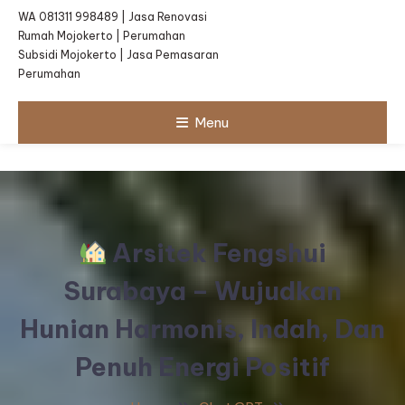
WA 081311 998489 | Jasa Renovasi
Rumah Mojokerto | Perumahan
Subsidi Mojokerto | Jasa Pemasaran
Perumahan
Menu
Arsitek Fengshui
Surabaya – Wujudkan
Hunian Harmonis, Indah, Dan
Penuh Energi Positif