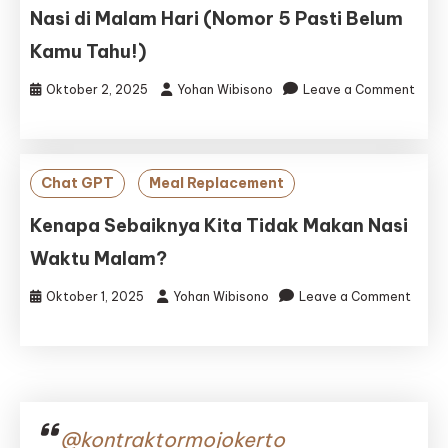
Nasi di Malam Hari (Nomor 5 Pasti Belum
Kamu Tahu!)
Oktober 2, 2025
Yohan Wibisono
Leave a Comment
on
7
Alasan
Kenapa
Chat GPT
Meal Replacement
Sebaiknya
Tidak
Kenapa Sebaiknya Kita Tidak Makan Nasi
Makan
Waktu Malam?
Nasi
di
Oktober 1, 2025
Yohan Wibisono
Leave a Comment
Malam
on
Hari
Kenapa
(Nomor
Sebaiknya
5
Kita
Pasti
Tidak
Belum
Makan
Kamu
@kontraktormojokerto
Nasi
Tahu!)