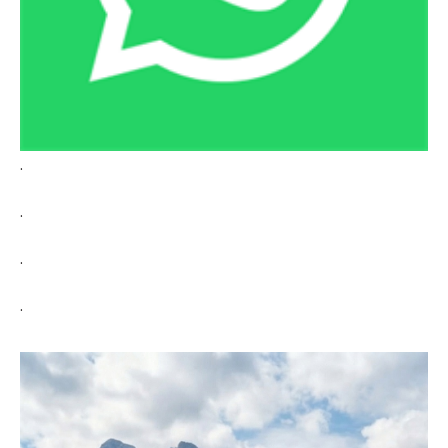
.
.
.
.