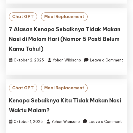
Selatan
Pulau
Jawa
Chat GPT
Meal Replacement
(JLSPJ)
7 Alasan Kenapa Sebaiknya Tidak Makan
Nasi di Malam Hari (Nomor 5 Pasti Belum
Kamu Tahu!)
Oktober 2, 2025
Yohan Wibisono
Leave a Comment
on
7
Alasan
Kenapa
Chat GPT
Meal Replacement
Sebaiknya
Tidak
Kenapa Sebaiknya Kita Tidak Makan Nasi
Makan
Waktu Malam?
Nasi
di
Oktober 1, 2025
Yohan Wibisono
Leave a Comment
Malam
on
Hari