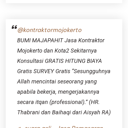
Kenapa
(Nomor
Sebaiknya
5
Kita
Pasti
Tidak
Belum
Makan
Kamu
@kontraktormojokerto
Nasi
Tahu!)
Waktu
BUMI MAJAPAHIT Jasa Kontraktor
Malam?
Mojokerto dan Kota2 Sekitarnya
Konsultasi GRATIS HITUNG BIAYA
Gratis SURVEY Gratis “Sesungguhnya
Allah mencintai seseorang yang
apabila bekerja, mengerjakannya
secara itqan (professional).” (HR.
Thabrani dan Baihaqi dari Aisyah RA)