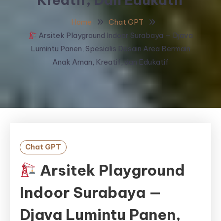
Home
Chat GPT
Arsitek Playground Indoor Surabaya — Djava
Lumintu Panen, Spesialis Desain Area Bermain
Anak Aman, Kreatif, dan Edukatif
Chat GPT
Arsitek Playground
Indoor Surabaya —
Djava Lumintu Panen,