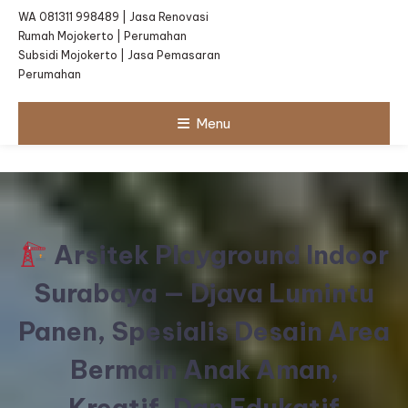
WA 081311 998489 | Jasa Renovasi
Rumah Mojokerto | Perumahan
Subsidi Mojokerto | Jasa Pemasaran
Perumahan
Menu
Arsitek Playground Indoor
Surabaya — Djava Lumintu
Panen, Spesialis Desain Area
Bermain Anak Aman,
Kreatif, Dan Edukatif