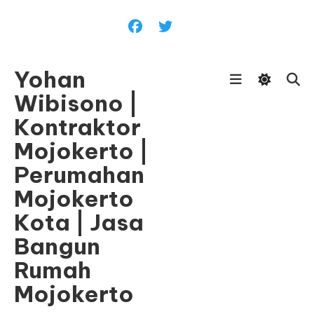
Skip
To
Content
Yohan
Wibisono |
Kontraktor
Mojokerto |
Perumahan
Mojokerto
Kota | Jasa
Bangun
Rumah
Mojokerto