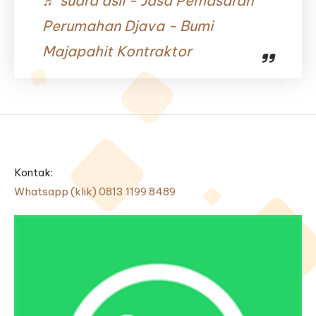
♬ suara asli - Jasa Pemasaran
Perumahan Djava - Bumi
Majapahit Kontraktor
Kontak:
Whatsapp (klik) 0813 1199 8489