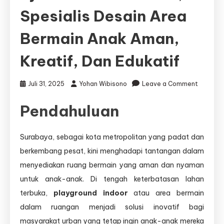
Spesialis Desain Area
Bermain Anak Aman,
Kreatif, Dan Edukatif
on
Juli 31, 2025
Yohan Wibisono
Leave a Comment
Arsitek
Pendahuluan
Playgro
Indoor
Surabay
Surabaya, sebagai kota metropolitan yang padat dan
—
berkembang pesat, kini menghadapi tantangan dalam
Djava
menyediakan ruang bermain yang aman dan nyaman
Lumintu
Panen,
untuk anak-anak. Di tengah keterbatasan lahan
Spesiali
terbuka,
playground indoor
atau area bermain
Desain
dalam ruangan menjadi solusi inovatif bagi
Area
Bermain
masyarakat urban yang tetap ingin anak-anak mereka