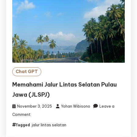
Chat GPT
Memahami Jalur Lintas Selatan Pulau
Jawa (JLSPJ)
November 3, 2025
Yohan Wibisono
Leave a
on
Comment
Memahami
jalur lintas selatan
Tagged
Jalur
Lintas