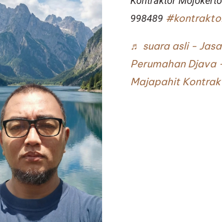
Kontraktor Mojoker
#kontrakto
998489
♬ suara asli - Ja
Perumahan Djava 
Majapahit Kontrak