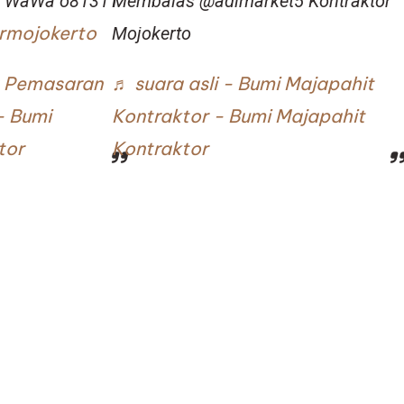
to WaWa o81311
Membalas @adimarket5 Kontraktor
rmojokerto
Mojokerto
sa Pemasaran
♬ suara asli - Bumi Majapahit
- Bumi
Kontraktor - Bumi Majapahit
tor
Kontraktor