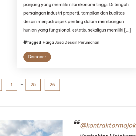
Lumintu
panjang yang memiliki nilai ekonomi tinggi. Di tengah
Panen:
persaingan industri properti, tampilan dan kualitas
Investasi
desain menjadi aspek penting dalam membangun
Tepat
untuk
hunian yang fungsional, estetis, sekaligus memiliki […]
Hunian
Nyaman
Harga Jasa Desain Perumahan
Tagged
dan
Bernilai
Discover
Tinggi
…
1
25
26
@kontraktormojok