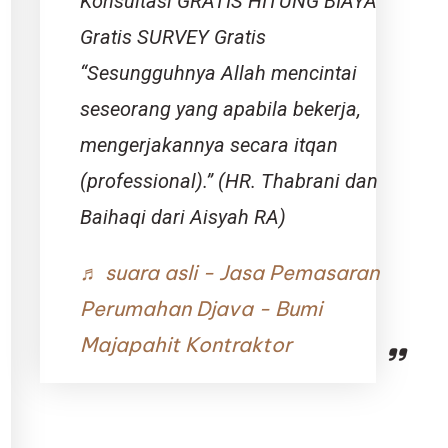
Konsultasi GRATIS HITUNG BIAYA
Gratis SURVEY Gratis
“Sesungguhnya Allah mencintai
seseorang yang apabila bekerja,
mengerjakannya secara itqan
(professional).” (HR. Thabrani dan
Baihaqi dari Aisyah RA)
♬ suara asli - Jasa Pemasaran
Perumahan Djava - Bumi
Majapahit Kontraktor