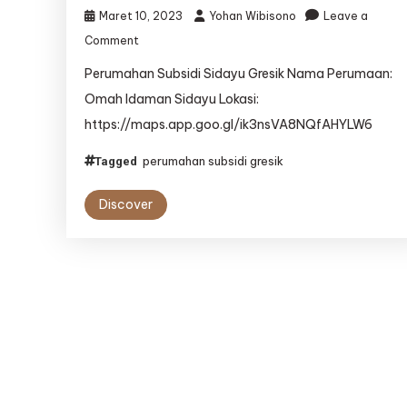
Maret 10, 2023
Yohan Wibisono
Leave a
on
Comment
Perumahan
Perumahan Subsidi Sidayu Gresik Nama Perumaan:
Subsidi
Sidayu
Omah Idaman Sidayu Lokasi:
Gresik
https://maps.app.goo.gl/ik3nsVA8NQfAHYLW6
–
Omah
perumahan subsidi gresik
Tagged
Idaman
Discover