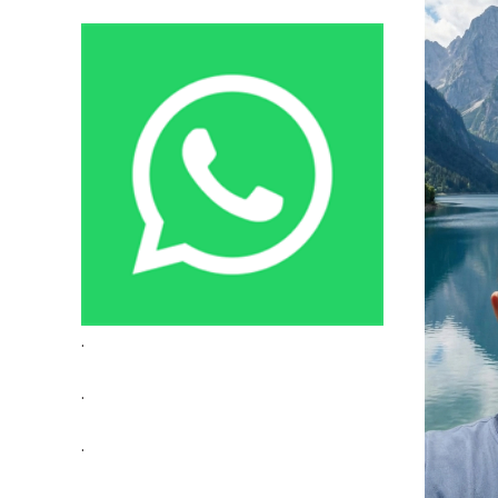
.
.
.
.