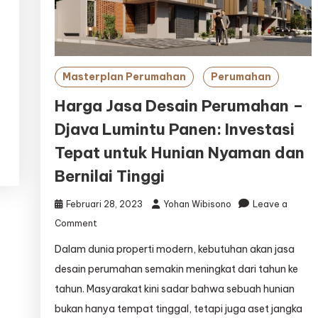
Masterplan Perumahan
Perumahan
Harga Jasa Desain Perumahan –
Djava Lumintu Panen: Investasi
Tepat untuk Hunian Nyaman dan
Bernilai Tinggi
Februari 28, 2023
Yohan Wibisono
Leave a
on
Comment
Harga
Dalam dunia properti modern, kebutuhan akan jasa
Jasa
Desain
desain perumahan semakin meningkat dari tahun ke
Perumahan
tahun. Masyarakat kini sadar bahwa sebuah hunian
–
bukan hanya tempat tinggal, tetapi juga aset jangka
Djava