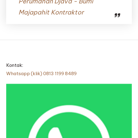
Perumahan Djava - Bumi
Majapahit Kontraktor
Kontak:
Whatsapp (klik) 0813 1199 8489