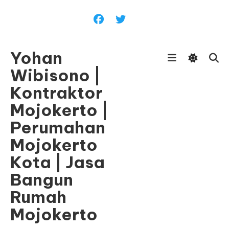
Skip
To
Content
Yohan
Wibisono |
Kontraktor
Mojokerto |
Perumahan
Mojokerto
Kota | Jasa
Bangun
Rumah
Mojokerto