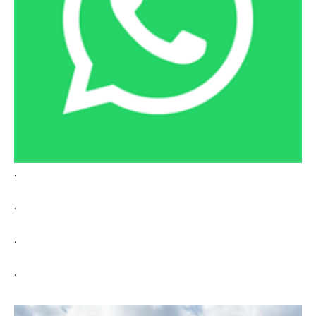
.
.
.
.