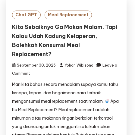
Chat GPT
Meal Replacement
Kita Sebaiknya Ga Makan Malam. Tapi
Kalau Udah Kadung Kelaperan,
Bolehkah Konsumsi Meal
Replacement?
September 30, 2025
Yohan Wibisono
Leave a
on
Comment
Kita
Mari kita bahas secara mendalam supaya kamu tahu
Sebaiknya
Ga
kenapa, kapan, dan bagaimana cara terbaik
Makan
mengonsumsi meal replacement saat malam.
Apa
Malam.
Itu Meal Replacement? Meal replacement adalah
Tapi
Kalau
minuman atau makanan ringan berkalori terkontrol
Udah
yang dirancang untuk mengganti satu kali makan
Kadung