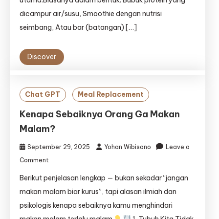
utama.Biasanya dalam bentuk: Bubuk protein yang
Kelaperan,
Bolehkah
dicampur air/susu, Smoothie dengan nutrisi
Konsumsi
seimbang, Atau bar (batangan) […]
Meal
Replacement?
Discover
Chat GPT
Meal Replacement
Kenapa Sebaiknya Orang Ga Makan
Malam?
September 29, 2025
Yohan Wibisono
Leave a
on
Comment
Kenapa
Berikut penjelasan lengkap — bukan sekadar “jangan
Sebaiknya
Orang
makan malam biar kurus”, tapi alasan ilmiah dan
Ga
psikologis kenapa sebaiknya kamu menghindari
Makan