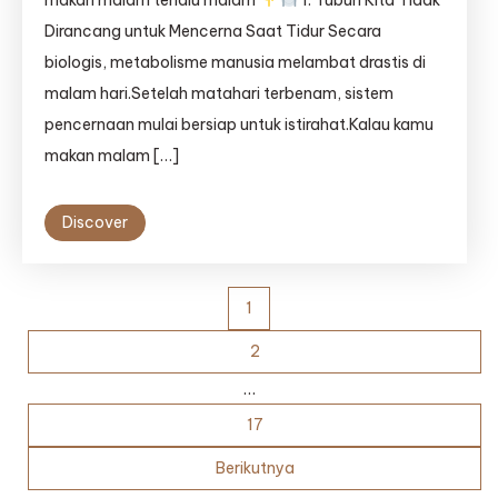
makan malam terlalu malam
1. Tubuh Kita Tidak
Malam?
Dirancang untuk Mencerna Saat Tidur Secara
biologis, metabolisme manusia melambat drastis di
malam hari.Setelah matahari terbenam, sistem
pencernaan mulai bersiap untuk istirahat.Kalau kamu
makan malam […]
Discover
Paginasi
1
pos
2
…
17
Berikutnya